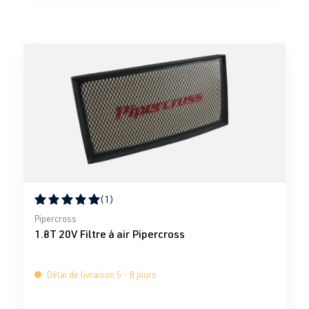
(1)
Note moyenne de 5 sur 5 étoiles
Pipercross
1.8T 20V Filtre à air Pipercross
Délai de livraison 5 - 8 jours