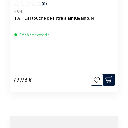
(0)
Note moyenne de 0 sur 5 étoiles
K&N
1.8T Cartouche de filtre à air K&amp;N
Prêt à être expédié !
79,98 €