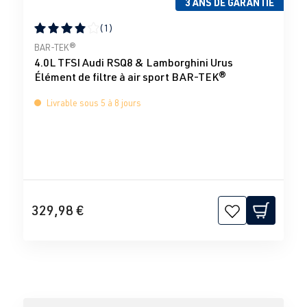
3 ANS DE GARANTIE
(1)
Note moyenne de 4 sur 5 étoiles
BAR-TEK®
4.0L TFSI Audi RSQ8 & Lamborghini Urus
Élément de filtre à air sport BAR-TEK®
Livrable sous 5 à 8 jours
329,98 €