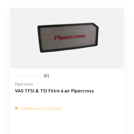
(0)
Note moyenne de 0 sur 5 étoiles
Pipercross
VAG TFSI & TSI Filtre à air Pipercross
Livrable sous 5 à 8 jours