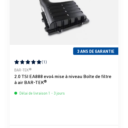
3 ANS DE GARANTIE
(1)
Note moyenne de 5 sur 5 étoiles
BAR-TEK®
2.0 TSI EA888 evo4 mise à niveau Boîte de filtre
à air BAR-TEK®
Délai de livraison 1 - 3 jours