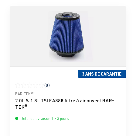
3 ANS DE GARANTIE
(0)
Note moyenne de 0 sur 5 étoiles
BAR-TEK®
2.0L & 1.8L TSI EA888 filtre à air ouvert BAR-
TEK®
Délai de livraison 1 - 3 jours