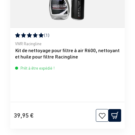
(1)
Note moyenne de 5 sur 5 étoiles
VWR Racingline
Kit de nettoyage pour filtre à air R600, nettoyant
et huile pour filtre Racingline
Prêt à être expédié !
39,95 €