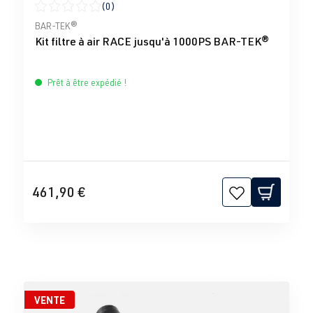
(0)
Note moyenne de 0 sur 5 étoiles
BAR-TEK®
Kit filtre à air RACE jusqu'à 1000PS BAR-TEK®
Prêt à être expédié !
461,90 €
VENTE