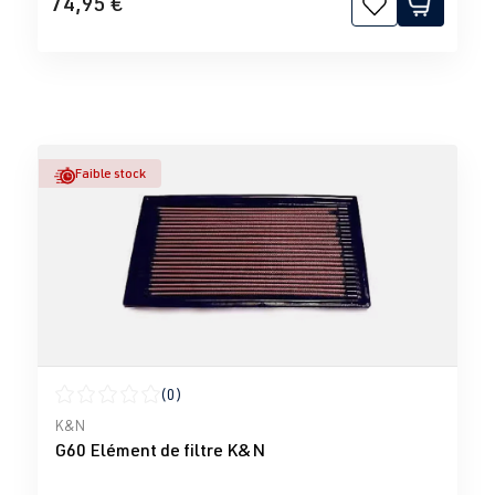
74,95 €
Faible stock
(0)
Note moyenne de 0 sur 5 étoiles
K&N
G60 Elément de filtre K&N