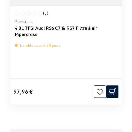
(0)
Note moyenne de 0 sur 5 étoiles
Pipercross
4.0L TFSI Audi RS6 C7 & RS7 Filtre à air
Pipercross
Livrable sous 5 à 8 jours
97,96 €