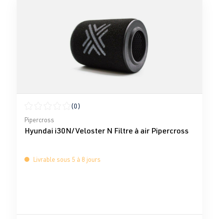
(0)
Note moyenne de 0 sur 5 étoiles
Pipercross
Hyundai i30N/Veloster N Filtre à air Pipercross
Livrable sous 5 à 8 jours