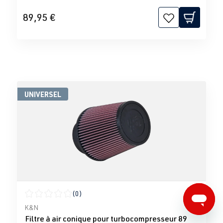
89,95 €
UNIVERSEL
(0)
Note moyenne de 0 sur 5 étoiles
K&N
Filtre à air conique pour turbocompresseur 89