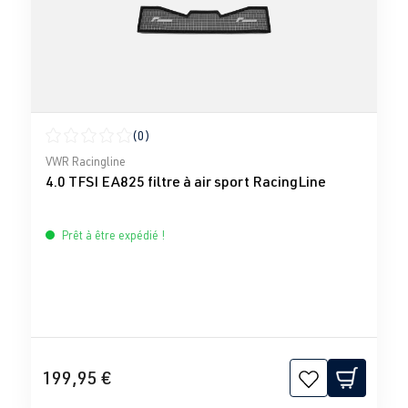
(0)
Note moyenne de 0 sur 5 étoiles
VWR Racingline
4.0 TFSI EA825 filtre à air sport RacingLine
Prêt à être expédié !
199,95 €