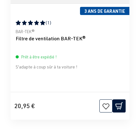
3 ANS DE GARANTIE
(1)
Note moyenne de 5 sur 5 étoiles
BAR-TEK®
Filtre de ventilation BAR-TEK®
Prêt à être expédié !
S'adapte à coup sûr à ta voiture !
20,95 €