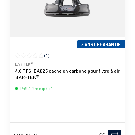
3 ANS DE GARANTIE
(0)
Note moyenne de 0 sur 5 étoiles
BAR-TEK®
4.0 TFSI EA825 cache en carbone pour filtre à air
BAR-TEK®
Prêt à être expédié !