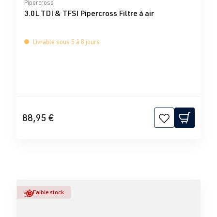
Note moyenne de 0 sur 5 étoiles
Pipercross
3.0L TDI & TFSI Pipercross Filtre à air
Livrable sous 5 à 8 jours
88,95 €
Faible stock