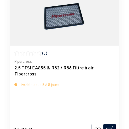
(0)
Note moyenne de 0 sur 5 étoiles
Pipercross
2.5 TFSI EA855 & R32 / R36 Filtre à air
Pipercross
Livrable sous 5 à 8 jours