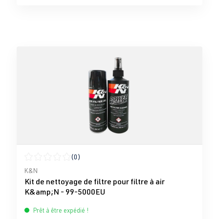
(0)
Note moyenne de 0 sur 5 étoiles
K&N
Kit de nettoyage de filtre pour filtre à air
K&amp;N - 99-5000EU
Prêt à être expédié !