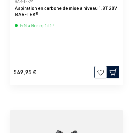
Note moyenne de 0 sur 5 étoiles
BAR-TEK®
Aspiration en carbone de mise à niveau 1.8T 20V
BAR-TEK®
Prêt à être expédié !
549,95 €