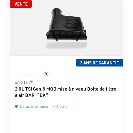
VENTE
3 ANS DE GARANTIE
(0)
Note moyenne de 0 sur 5 étoiles
BAR-TEK®
2.0L TSI Gen.3 MQB mise à niveau Boîte de filtre
à air BAR-TEK®
Délai de livraison 1 - 3 jours