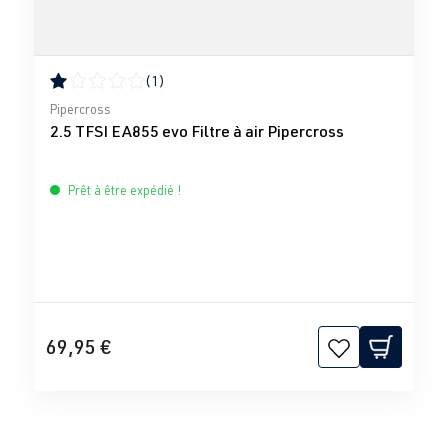
(1)
Note moyenne de 1 sur 5 étoiles
Pipercross
2.5 TFSI EA855 evo Filtre à air Pipercross
Prêt à être expédié !
69,95 €