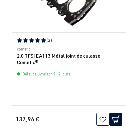
(3)
Note moyenne de 5 sur 5 étoiles
cometic
2.0 TFSI EA113 Métal joint de culasse
Cometic®
Délai de livraison 1- 2 jours
137,96 €