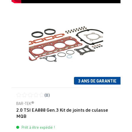
3 ANS DE GARANTIE
(0)
Note moyenne de 0 sur 5 étoiles
BAR-TEK®
2.0 TSI EA888 Gen.3 Kit de joints de culasse
MQB
Prêt à être expédié !