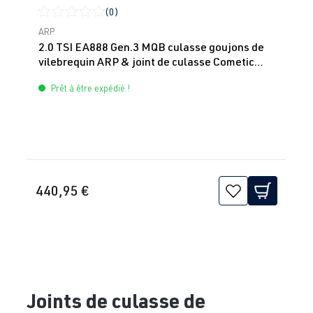
(0)
Note moyenne de 0 sur 5 étoiles
ARP
2.0 TSI EA888 Gen.3 MQB culasse goujons de
vilebrequin ARP & joint de culasse Cometic
HIGH BOOST
Prêt à être expédié !
440,95 €
Joints de culasse de