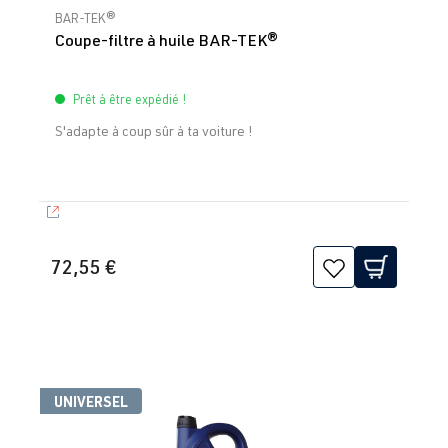
Note moyenne de 5 sur 5 étoiles
BAR-TEK®
Coupe-filtre à huile BAR-TEK®
Prêt à être expédié !
S'adapte à coup sûr à ta voiture !
72,55 €
UNIVERSEL