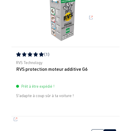
(1)
Note moyenne de 5 sur 5 étoiles
RVS Technology
RVS protection moteur additive G6
Prêt à être expédié !
S'adapte à coup sûr à ta voiture !