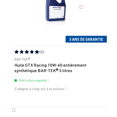
3 ANS DE GARANTIE
(3)
Note moyenne de 5 sur 5 étoiles
BAR-TEK®
Huile GTX Racing 10W-60 entièrement
synthétique BAR-TEK® 5 litres
Prêt à être expédié !
S'adapte à coup sûr à ta voiture !