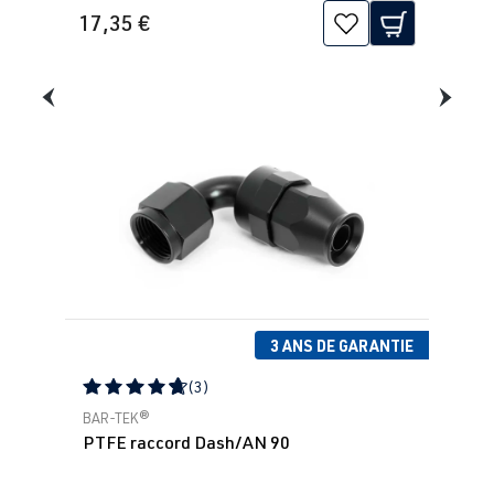
17,35 €
3 ANS DE GARANTIE
(3)
Note moyenne de 4.67 sur 5 étoiles
BAR-TEK®
PTFE raccord Dash/AN 90