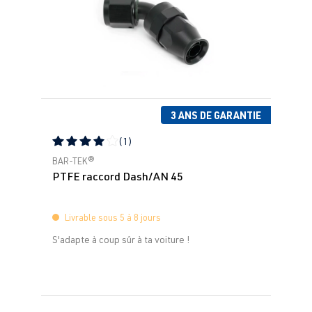
3 ANS DE GARANTIE
(1)
Note moyenne de 4 sur 5 étoiles
BAR-TEK®
PTFE raccord Dash/AN 45
Livrable sous 5 à 8 jours
S'adapte à coup sûr à ta voiture !