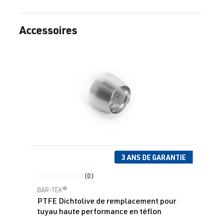
Accessoires
Ignorer la galerie de produits
3 ANS DE GARANTIE
(0)
Note moyenne de 0 sur 5 étoiles
BAR-TEK®
PTFE Dichtolive de remplacement pour
tuyau haute performance en téflon