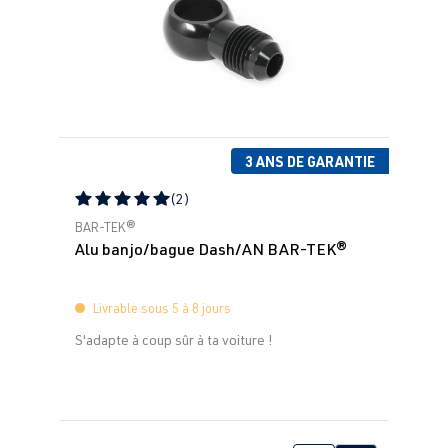
3 ANS DE GARANTIE
(2)
Note moyenne de 5 sur 5 étoiles
BAR-TEK®
Alu banjo/bague Dash/AN BAR-TEK®
Livrable sous 5 à 8 jours
S'adapte à coup sûr à ta voiture !