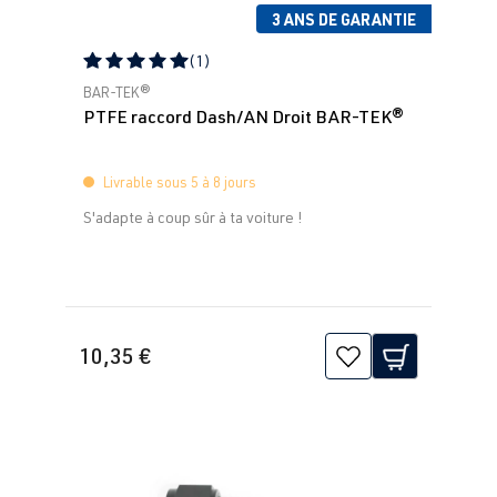
3 ANS DE GARANTIE
(1)
Note moyenne de 5 sur 5 étoiles
BAR-TEK®
PTFE raccord Dash/AN Droit BAR-TEK®
Livrable sous 5 à 8 jours
S'adapte à coup sûr à ta voiture !
10,35 €