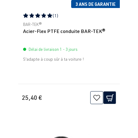
3 ANS DE GARANTIE
(1)
Note moyenne de 5 sur 5 étoiles
BAR-TEK®
Acier-Flex PTFE conduite BAR-TEK®
Délai de livraison 1 - 3 jours
S'adapte à coup sûr à ta voiture !
25,40 €