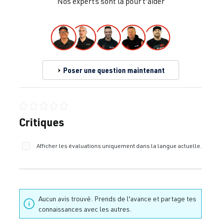
Nos experts sont là pour t'aider
Poser une question maintenant
Note moyenne de 0 sur 5 étoiles
Critiques
Afficher les évaluations uniquement dans la langue actuelle.
Aucun avis trouvé. Prends de l'avance et partage tes
connaissances avec les autres.