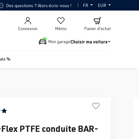
|
FR
EUR
Des questions ? Alors écris-nous !
Connexion
Mémo
Panier d'achat
Choisir ma voiture
Mon garage
ials %
ne de 5 sur 5 étoiles
-Flex PTFE conduite BAR-