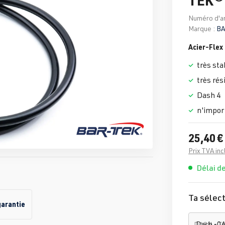
Numéro d'ar
Marque :
BA
Acier-Flex
très sta
très rés
Dash 4
n'impor
25,40 €
Prix TVA inc
Délai de
Ta sélect
garantie
DASH - T