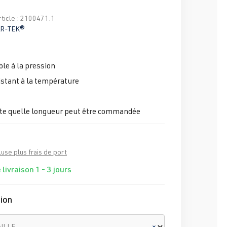
ticle :
2100471.1
R-TEK®
ble à la pression
istant à la température
te quelle longueur peut être commandée
luse plus frais de port
 livraison 1 - 3 jours
ion
AILLE