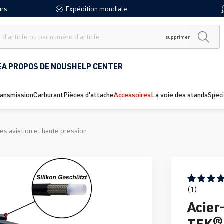
urs
Expédition mondiale
supprimer
E
A PROPOS DE NOUS
HELP CENTER
ransmission
Carburant
Pièces d'attache
Accessoires
La voie des stands
Spec
es aviation et haute pression
Note moyen
(1)
Acier
TEK®