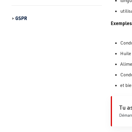
longu
utilis
GSPR
Exemples 
Condu
Huile
Alime
Condu
et bie
Tu as
Démarre