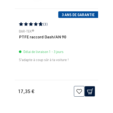
3 ANS DE GARANTIE
(3)
Note moyenne de 4.67 sur 5 étoiles
BAR-TEK®
PTFE raccord Dash/AN 90
Délai de livraison 1 - 3 jours
S'adapte à coup sûr à ta voiture !
17,35 €