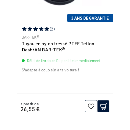
3 ANS DE GARANTIE
(2)
Note moyenne de 5 sur 5 étoiles
BAR-TEK®
Tuyau en nylon tressé PTFE Teflon
Dash/AN BAR-TEK®
Délai de livraison Disponible immédiatement
S'adapte à coup sûr à ta voiture !
a partir de
26,55 €