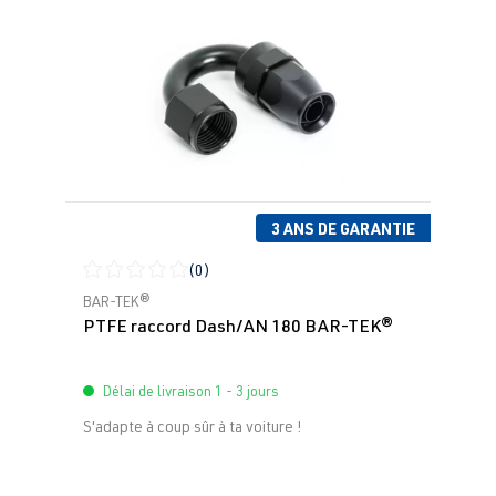
3 ANS DE GARANTIE
(0)
Note moyenne de 0 sur 5 étoiles
BAR-TEK®
PTFE raccord Dash/AN 180 BAR-TEK®
Délai de livraison 1 - 3 jours
S'adapte à coup sûr à ta voiture !