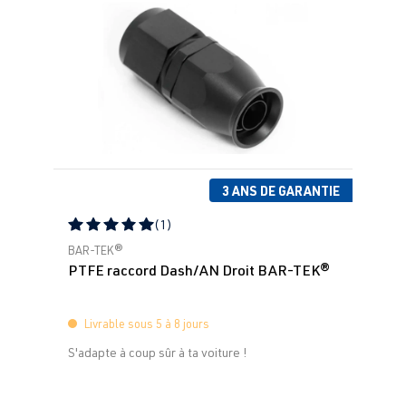
3 ANS DE GARANTIE
(1)
Note moyenne de 5 sur 5 étoiles
BAR-TEK®
PTFE raccord Dash/AN Droit BAR-TEK®
Livrable sous 5 à 8 jours
S'adapte à coup sûr à ta voiture !