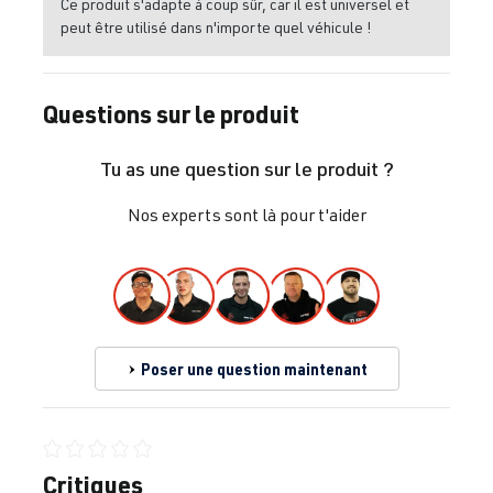
Ce produit s'adapte à coup sûr, car il est universel et
peut être utilisé dans n'importe quel véhicule !
Questions sur le produit
Tu as une question sur le produit ?
Nos experts sont là pour t'aider
Poser une question maintenant
Note moyenne de 0 sur 5 étoiles
Critiques