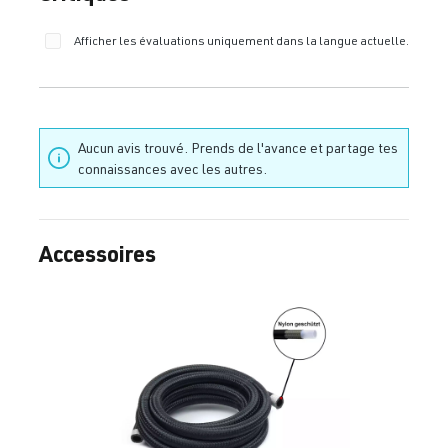
Afficher les évaluations uniquement dans la langue actuelle.
Aucun avis trouvé. Prends de l'avance et partage tes
connaissances avec les autres.
Accessoires
Ignorer la galerie de produits