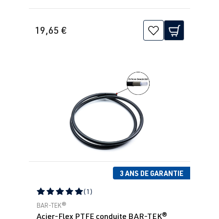
19,65 €
3 ANS DE GARANTIE
(1)
Note moyenne de 5 sur 5 étoiles
BAR-TEK®
Acier-Flex PTFE conduite BAR-TEK®