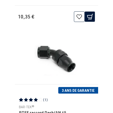
10,35 €
3 ANS DE GARANTIE
(1)
Note moyenne de 4 sur 5 étoiles
BAR-TEK®
PTFE raccord Dash/AN 45