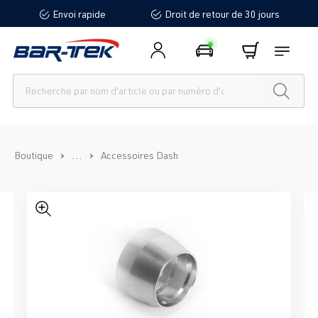
Envoi rapide
Droit de retour de 30 jours
tenu principal
...
Boutique
Accessoires Dash
Ignorer la galerie d'images