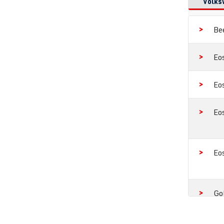
Volks
Be
Eo
Eo
Eo
Eo
Go
Go