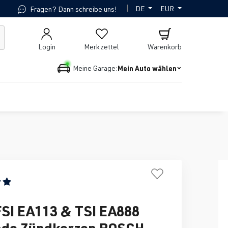
|
DE
EUR
Fragen? Dann schreibe uns!
Login
Merkzettel
Warenkorb
Mein Auto wählen
Meine Garage:
ttliche Bewertung von 5 von 5 Sternen
FSI EA113 & TSI EA888
ade Zündkerzen BOSCH