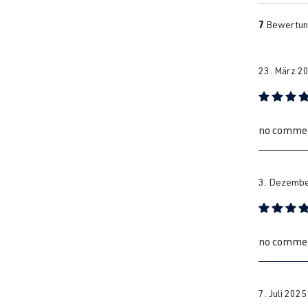
Go
7
Bewertun
Go
23. März 2
Bewertung
Jet
no comme
Jet
3. Dezembe
Bewertung
Jet
no comme
Pa
7. Juli 202