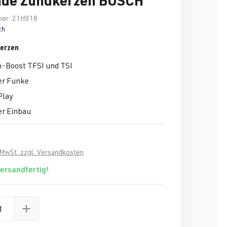
mer:
21tf018
ch
Kerzen
h-Boost TFSI und TSI
er Funke
Play
er Einbau
. MwSt. zzgl. Versandkosten
versandfertig!