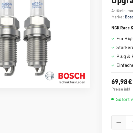
Artikelnum
Marke:
Bos
NGK Race 
Für Hig
Stärker
Plug & 
Einfach
69,98 €
Preise inkl
Sofort 