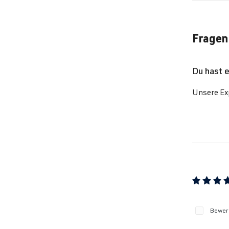
Go
Fragen
Go
Du hast 
Go
Unsere Exp
Go
Go
Go
Durchschn
Go
Bewert