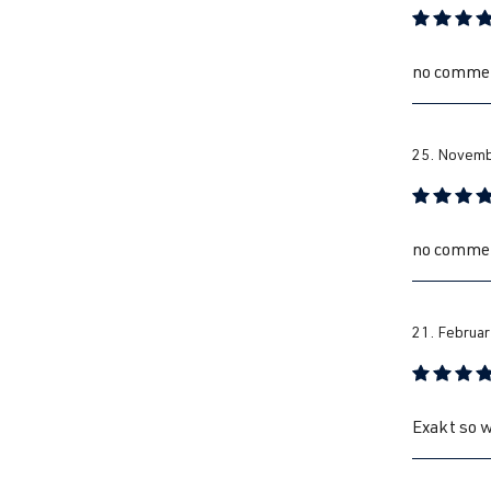
Bewertung
Pa
no comme
Pa
25. Novemb
Pa
Bewertung
no comme
Pa
21. Februar
Pa
Bewertung
Exakt so w
Pa