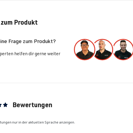
lf
V (Typ 1K) | BJ 2003-2008
 zum Produkt
lf
V (Typ 1K) | BJ 2003-2008
eine Frage zum Produkt?
lf
V (Typ 1K) | BJ 2003-2008
erten helfen dir gerne weiter
lf
VI (Typ 5K1) | BJ 2008-2012
lf
VI (Typ 5K1) | BJ 2008-2012
Bewertungen
lf
VI (Typ 5K1) | BJ 2008-2012
ittliche Bewertung von 5 von 5 Sternen
lf
VI (Typ 5K1) | BJ 2008-2012
ungen nur in der aktuellen Sprache anzeigen.