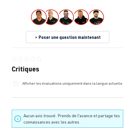
Poser une question maintenant
Note moyenne de 0 sur 5 étoiles
Critiques
Afficher les évaluations uniquement dans la langue actuelle.
Aucun avis trouvé. Prends de l'avance et partage tes
connaissances avec les autres.