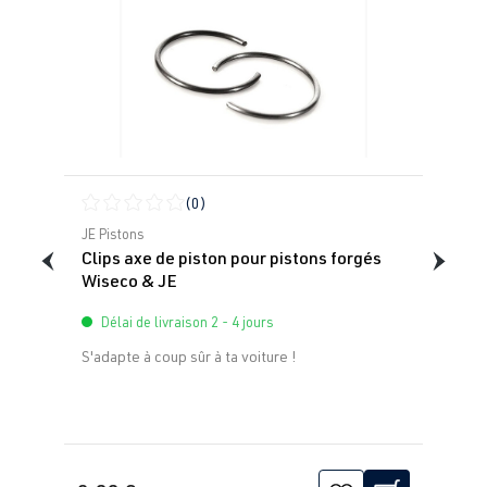
(0)
Note moyenne de 0 sur 5 étoiles
JE Pistons
Clips axe de piston pour pistons forgés
Wiseco & JE
Délai de livraison 2 - 4 jours
S'adapte à coup sûr à ta voiture !