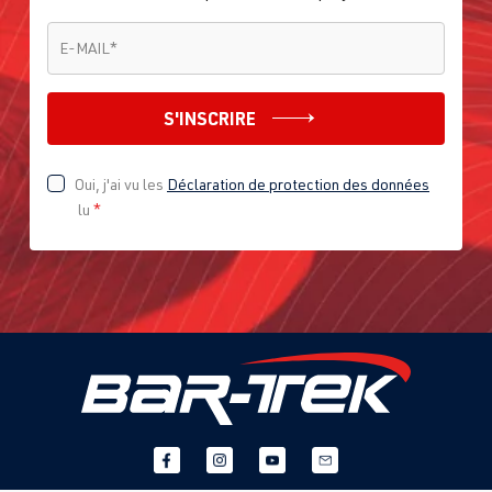
E-MAIL
*
E-MAIL
*
S'INSCRIRE
Oui, j'ai vu les
Déclaration de protection des données
lu
*