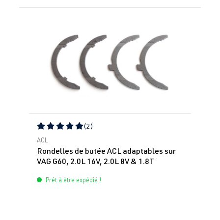
Ignorer la galerie de produits
(2)
Note moyenne de 5 sur 5 étoiles
ACL
Rondelles de butée ACL adaptables sur
VAG G60, 2.0L 16V, 2.0L 8V & 1.8T
Prêt à être expédié !