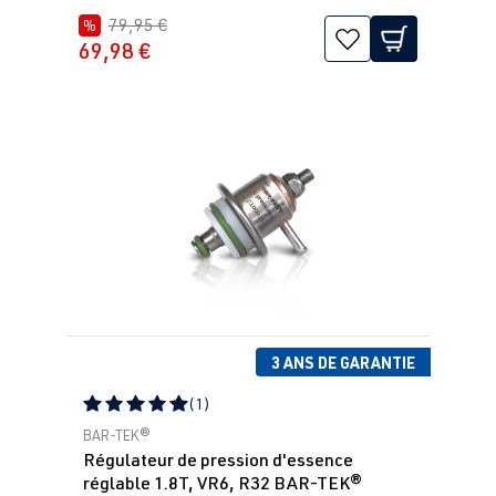
79,95 €
%
69,98 €
3 ANS DE GARANTIE
(1)
Note moyenne de 5 sur 5 étoiles
BAR-TEK®
Régulateur de pression d'essence
réglable 1.8T, VR6, R32 BAR-TEK®