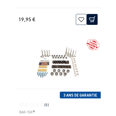
19,95 €
3 ANS DE GARANTIE
(0)
Note moyenne de 0 sur 5 étoiles
BAR-TEK®