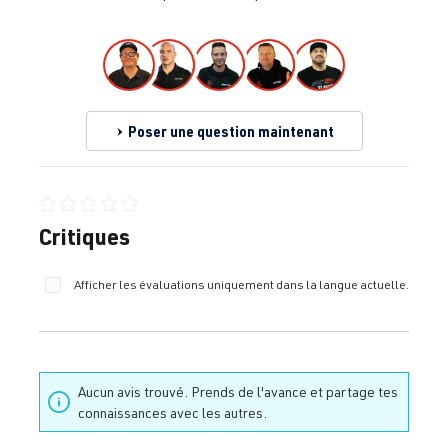
Poser une question maintenant
Note moyenne de 0 sur 5 étoiles
Critiques
Afficher les évaluations uniquement dans la langue actuelle.
Aucun avis trouvé. Prends de l'avance et partage tes
connaissances avec les autres.