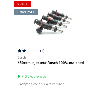
VENTE
UNIVERSEL
(1)
Note moyenne de 2 sur 5 étoiles
Bosch
650ccm injecteur Bosch 100% matched
Prêt à être expédié !
S'adapte à coup sûr à ta voiture !