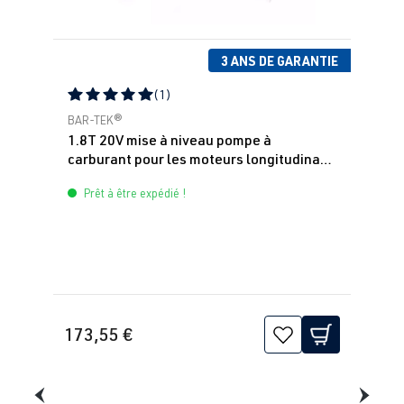
3 ANS DE GARANTIE
(1)
Note moyenne de 5 sur 5 étoiles
BAR-TEK®
1.8T 20V mise à niveau pompe à
carburant pour les moteurs longitudinaux
600 ch BAR-TEK®
Prêt à être expédié !
173,55 €