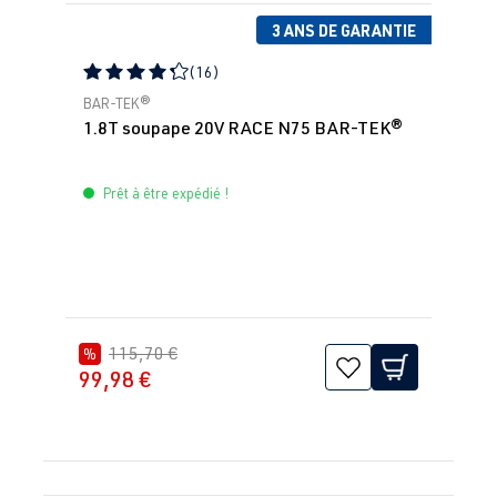
3 ANS DE GARANTIE
(16)
Note moyenne de 4.31 sur 5 étoiles
BAR-TEK®
1.8T soupape 20V RACE N75 BAR-TEK®
Prêt à être expédié !
115,70 €
%
99,98 €