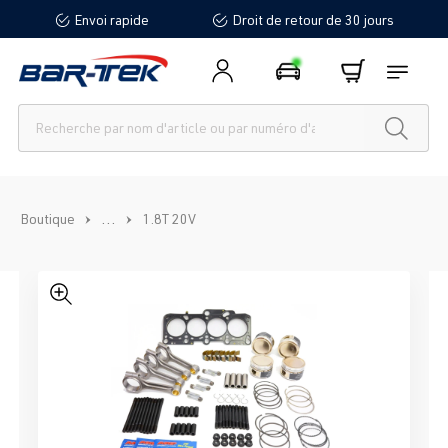
Envoi rapide
Droit de retour de 30 jours
tenu principal
...
Boutique
1.8T 20V
Ignorer la galerie d'images