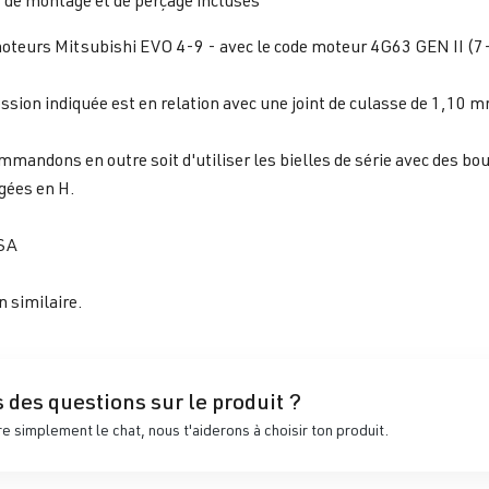
 de montage et de perçage incluses
oteurs Mitsubishi EVO 4-9 - avec le code moteur 4G63 GEN II (7-
sion indiquée est en relation avec une joint de culasse de 1,10 m
mandons en outre soit d'utiliser les bielles de série avec des bou
rgées en H.
SA
n similaire.
 des questions sur le produit ?
 simplement le chat, nous t'aiderons à choisir ton produit.