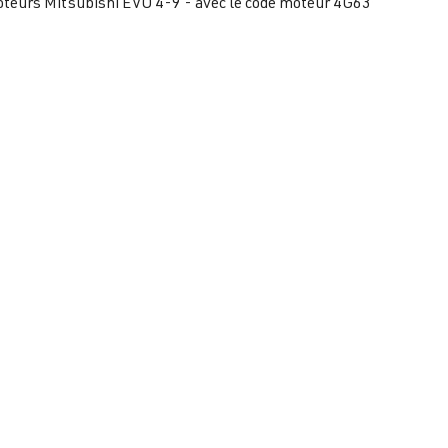
oteurs Mitsubishi EVO 4-9 - avec le code moteur 4G63