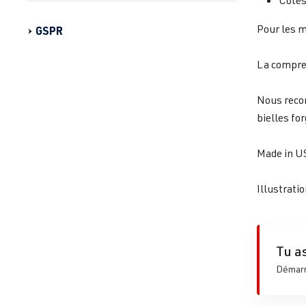
Cotes
Pour les m
GSPR
La compres
Nous recom
bielles fo
Made in U
Illustratio
Tu as
Démarre