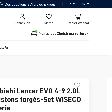
|
FR
EUR
Des questions ? Alors écris-nous !
Connexion
Mémo
Panier d'achat
Choisir ma voiture
Mon garage
ials %
bishi Lancer EVO 4-9 2.0L
istons forgés-Set WISECO
rie