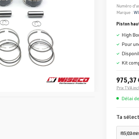
Numéro d'ar
Marque :
WI
Piston hau
High Bo
Pour un
Disponib
Kit com
975,37 
Prix TVA inc
Délai de
Ta sélect
PERÇAGE