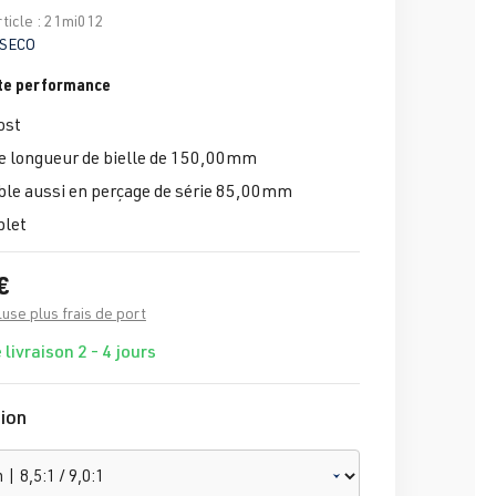
ticle :
21mi012
SECO
te performance
ost
e longueur de bielle de 150,00mm
le aussi en perçage de série 85,00mm
plet
€
luse plus frais de port
 livraison 2 - 4 jours
ion