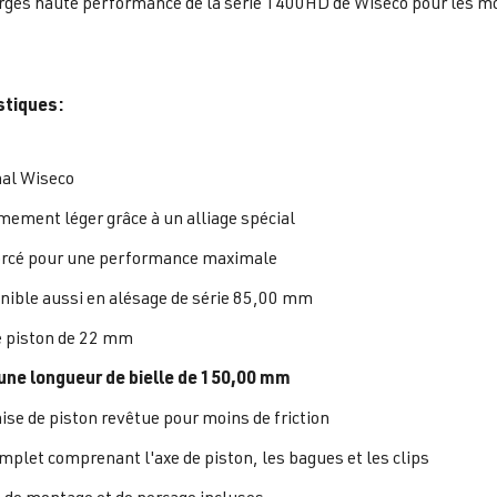
rgés haute performance de la série 1400HD de Wiseco pour les m
stiques:
nal Wiseco
mement léger grâce à un alliage spécial
rcé pour une performance maximale
nible aussi en alésage de série 85,00 mm
e piston de 22 mm
une longueur de bielle de 150,00 mm
se de piston revêtue pour moins de friction
omplet comprenant l'axe de piston, les bagues et les clips