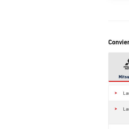
Convie
Mitsu
La
La