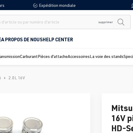
urs
Expédition mondiale
supprimer
E
A PROPOS DE NOUS
HELP CENTER
ransmission
Carburant
Pièces d'attache
Accessoires
La voie des stands
Spec
i
2.0L 16V
Mitsu
16V p
HD-Se