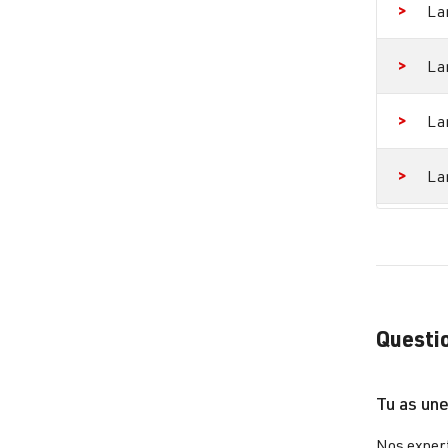
La
La
La
La
La
Questio
Tu as une
Nos expert