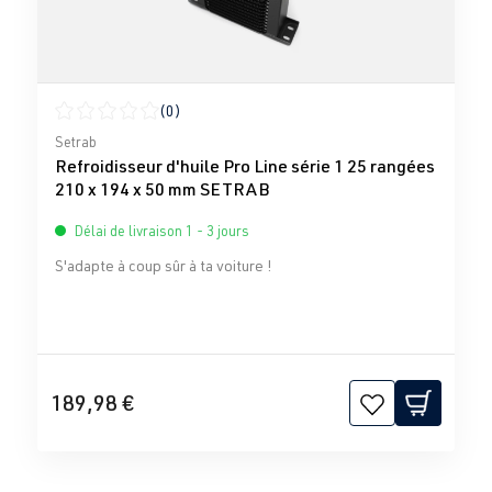
(0)
Note moyenne de 0 sur 5 étoiles
Setrab
Refroidisseur d'huile Pro Line série 1 25 rangées
210 x 194 x 50 mm SETRAB
Délai de livraison 1 - 3 jours
S'adapte à coup sûr à ta voiture !
189,98 €