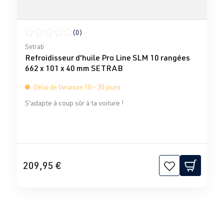
(0)
Note moyenne de 0 sur 5 étoiles
Setrab
Refroidisseur d'huile Pro Line SLM 10 rangées
662 x 101 x 40 mm SETRAB
Délai de livraison 10 - 30 jours
S'adapte à coup sûr à ta voiture !
209,95 €