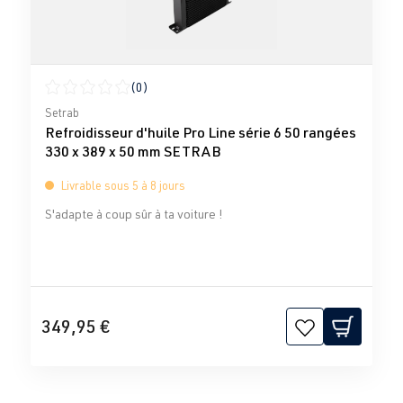
(0)
Note moyenne de 0 sur 5 étoiles
Setrab
Refroidisseur d'huile Pro Line série 6 50 rangées
330 x 389 x 50 mm SETRAB
Livrable sous 5 à 8 jours
S'adapte à coup sûr à ta voiture !
349,95 €