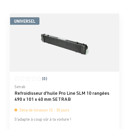
UNIVERSEL
(0)
Note moyenne de 0 sur 5 étoiles
Setrab
Refroidisseur d'huile Pro Line SLM 10 rangées
490 x 101 x 40 mm SETRAB
Délai de livraison 10 - 30 jours
S'adapte à coup sûr à ta voiture !