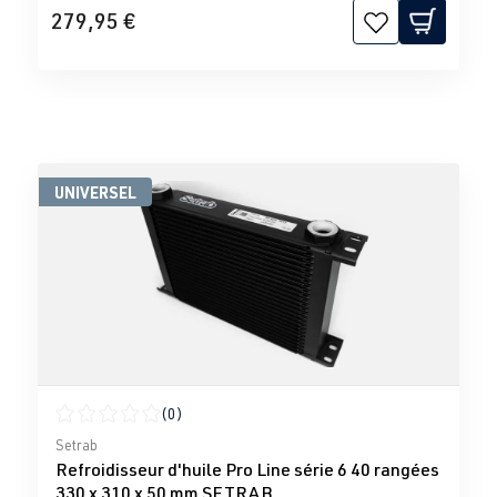
279,95 €
UNIVERSEL
(0)
Note moyenne de 0 sur 5 étoiles
Setrab
Refroidisseur d'huile Pro Line série 6 40 rangées
330 x 310 x 50 mm SETRAB