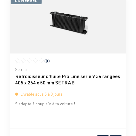
UNIVERSEL
(0)
Note moyenne de 0 sur 5 étoiles
Setrab
Refroidisseur d'huile Pro Line série 9 34 rangées
405 x 264 x 50 mm SETRAB
Livrable sous 5 à 8 jours
S'adapte à coup sûr à ta voiture !