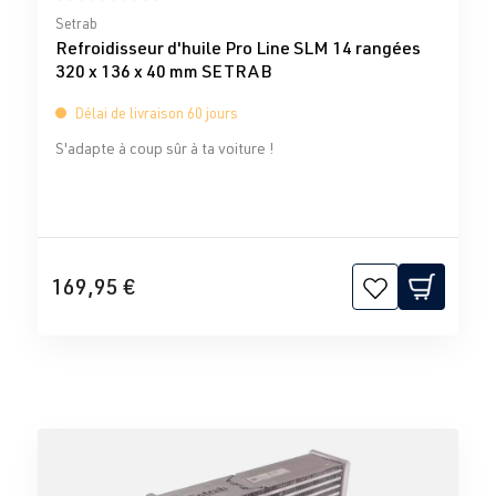
Note moyenne de 0 sur 5 étoiles
Setrab
Refroidisseur d'huile Pro Line SLM 14 rangées
320 x 136 x 40 mm SETRAB
Délai de livraison 60 jours
S'adapte à coup sûr à ta voiture !
169,95 €