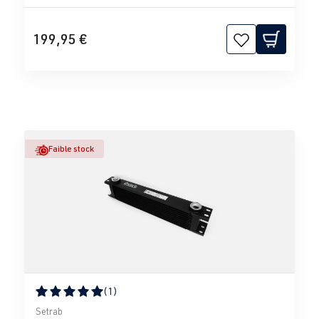
199,95 €
Faible stock
(1)
Note moyenne de 5 sur 5 étoiles
Setrab