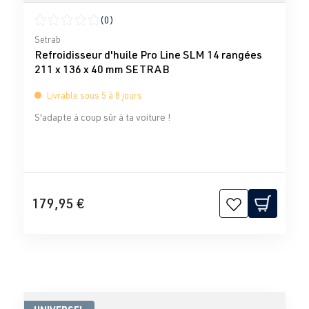
(0)
Note moyenne de 0 sur 5 étoiles
Setrab
Refroidisseur d'huile Pro Line SLM 14 rangées
211 x 136 x 40 mm SETRAB
Livrable sous 5 à 8 jours
S'adapte à coup sûr à ta voiture !
179,95 €