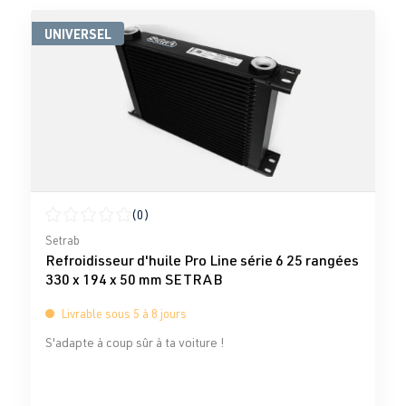
UNIVERSEL
(0)
Note moyenne de 0 sur 5 étoiles
Setrab
Refroidisseur d'huile Pro Line série 6 25 rangées
330 x 194 x 50 mm SETRAB
Livrable sous 5 à 8 jours
S'adapte à coup sûr à ta voiture !