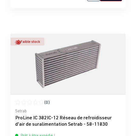
Faible stock
(0)
Note moyenne de 0 sur 5 étoiles
Setrab
ProLine IC 382IC-12 Réseau de refroidisseur
d'air de suralimentation Setrab - 58-11830
Prêt à être expédié !