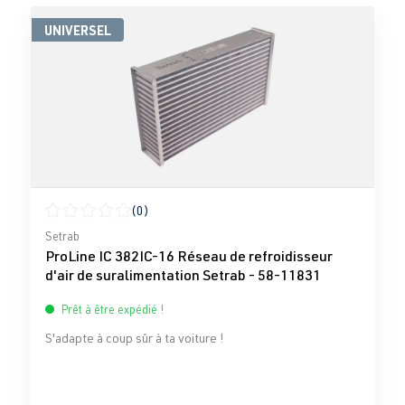
UNIVERSEL
(0)
Note moyenne de 0 sur 5 étoiles
Setrab
ProLine IC 382IC-16 Réseau de refroidisseur
d'air de suralimentation Setrab - 58-11831
Prêt à être expédié !
S'adapte à coup sûr à ta voiture !