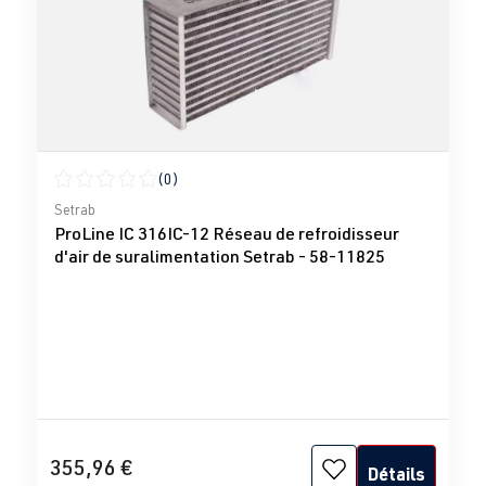
(0)
Note moyenne de 0 sur 5 étoiles
Setrab
ProLine IC 316IC-12 Réseau de refroidisseur
d'air de suralimentation Setrab - 58-11825
355,96 €
Détails