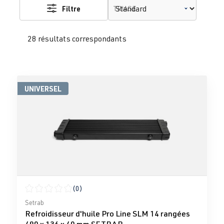
Filtre
TRIAGE
28 résultats correspondants
UNIVERSEL
(0)
Note moyenne de 0 sur 5 étoiles
Setrab
Refroidisseur d'huile Pro Line SLM 14 rangées