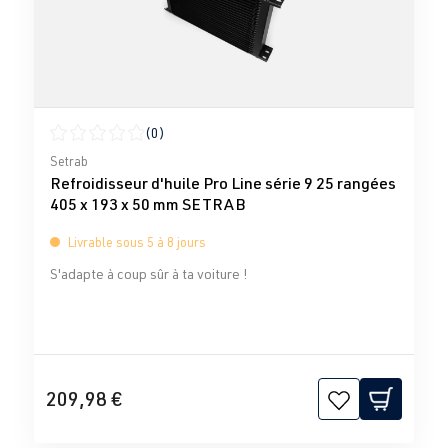
(0)
Note moyenne de 0 sur 5 étoiles
Setrab
Refroidisseur d'huile Pro Line série 9 25 rangées
405 x 193 x 50 mm SETRAB
Livrable sous 5 à 8 jours
S'adapte à coup sûr à ta voiture !
209,98 €