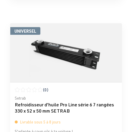
UNIVERSEL
(0)
Note moyenne de 0 sur 5 étoiles
Setrab
Refroidisseur d'huile Pro Line série 6 7 rangées
330 x 52 x 50 mm SETRAB
Livrable sous 5 à 8 jours
S'adapte à coup sûr à ta voiture !