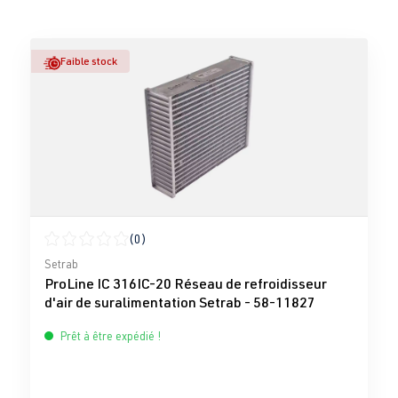
Faible stock
(0)
Note moyenne de 0 sur 5 étoiles
Setrab
ProLine IC 316IC-20 Réseau de refroidisseur
d'air de suralimentation Setrab - 58-11827
Prêt à être expédié !