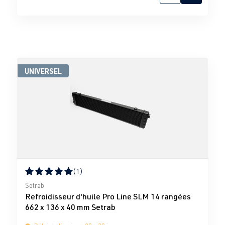
UNIVERSEL
(1)
Note moyenne de 5 sur 5 étoiles
Setrab
Refroidisseur d'huile Pro Line SLM 14 rangées
662 x 136 x 40 mm Setrab