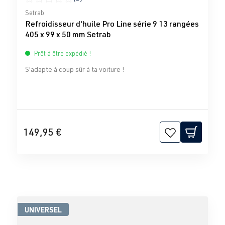
Note moyenne de 0 sur 5 étoiles
Setrab
Refroidisseur d'huile Pro Line série 9 13 rangées
405 x 99 x 50 mm Setrab
Prêt à être expédié !
S'adapte à coup sûr à ta voiture !
149,95 €
UNIVERSEL