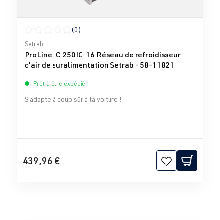
(0)
Note moyenne de 0 sur 5 étoiles
Setrab
ProLine IC 250IC-16 Réseau de refroidisseur
d'air de suralimentation Setrab - 58-11821
Prêt à être expédié !
S'adapte à coup sûr à ta voiture !
439,96 €