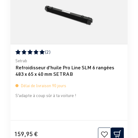
(2)
Note moyenne de 5 sur 5 étoiles
Setrab
Refroidisseur d'huile Pro Line SLM 6 rangées
483 x 65 x 40 mm SETRAB
Délai de livraison 90 jours
S'adapte à coup sûr à ta voiture !
159,95 €