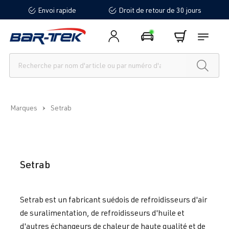
Envoi rapide
Droit de retour de 30 jours
tenu principal
Marques
Setrab
Setrab
Setrab est un fabricant suédois de refroidisseurs d'air
de suralimentation, de refroidisseurs d'huile et
d'autres échangeurs de chaleur de haute qualité et de