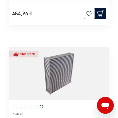
484,96 €
Faible stock
(0)
Note moyenne de 0 sur 5 étoiles
Setrab