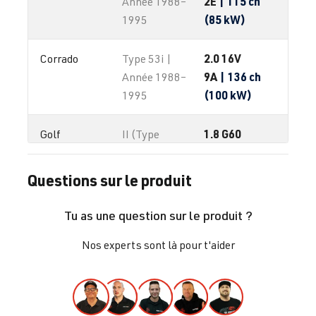
2E
| 115 ch
Année 1988–
(85 kW)
1995
2.0 16V
Corrado
Type 53i |
9A
| 136 ch
Année 1988–
(100 kW)
1995
1.8 G60
Golf
II (Type
PG
| 160 ch
19E/1G1) |
(118 kW)
Année 1983-
Questions sur le produit
1992
Tu as une question sur le produit ?
2.0 16V
Golf
III (Type 1H) |
Nos experts sont là pour t'aider
ABF
| 150 ch
Année 1991–
(110 kW)
1997
2.0 8V R4
Golf
III (Type 1H) |