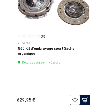
(0)
Note moyenne de 0 sur 5 étoiles
ZF Sachs
G60 Kit d'embrayage sport Sachs
organique
Délai de livraison 1 - 3 jours
629,95 €