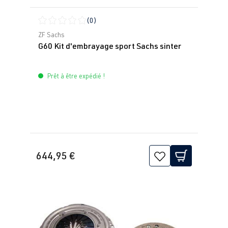
(0)
Note moyenne de 0 sur 5 étoiles
ZF Sachs
G60 Kit d'embrayage sport Sachs sinter
Prêt à être expédié !
644,95 €