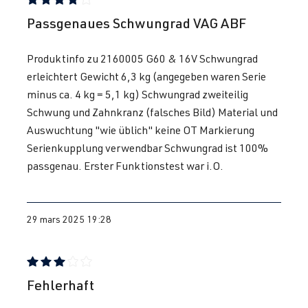
(85 kW)
1993
Évaluation avec une note de 4 sur 5 étoiles
Passgenaues Schwungrad VAG ABF
Produktinfo zu 2160005 G60 & 16V Schwungrad
erleichtert Gewicht 6,3 kg (angegeben waren Serie
minus ca. 4 kg = 5,1 kg) Schwungrad zweiteilig
Schwung und Zahnkranz (falsches Bild) Material und
Auswuchtung "wie üblich" keine OT Markierung
Serienkupplung verwendbar Schwungrad ist 100%
passgenau. Erster Funktionstest war i.O.
29 mars 2025 19:28
Évaluation avec une note de 3 sur 5 étoiles
Fehlerhaft