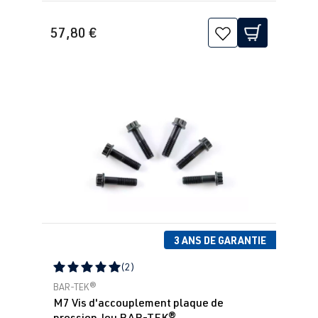
57,80 €
3 ANS DE GARANTIE
(2)
Note moyenne de 5 sur 5 étoiles
BAR-TEK®
M7 Vis d'accouplement plaque de
pression Jeu BAR-TEK®