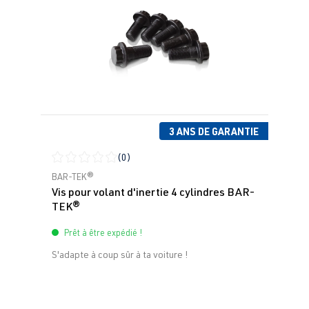
3 ANS DE GARANTIE
(0)
Note moyenne de 0 sur 5 étoiles
BAR-TEK®
Vis pour volant d'inertie 4 cylindres BAR-
TEK®
Prêt à être expédié !
S'adapte à coup sûr à ta voiture !