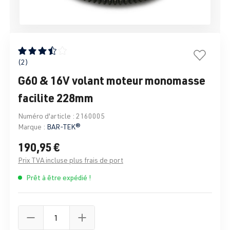
Note moyenne de 3.5 sur 5 étoiles
(2)
G60 & 16V volant moteur monomasse
facilite 228mm
Numéro d'article :
2160005
Marque :
BAR-TEK®
190,95 €
Prix TVA incluse plus frais de port
Prêt à être expédié !