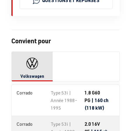
QUESTIONS ET RÉPONSES
Convient pour
Volkswagen
1.8 G60
Corrado
Type 53i |
PG
| 160 ch
Année 1988–
(118 kW)
1995
2.0 16V
Corrado
Type 53i |