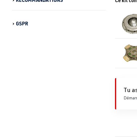
Ce kit con
GSPR
Tu as
Démarre