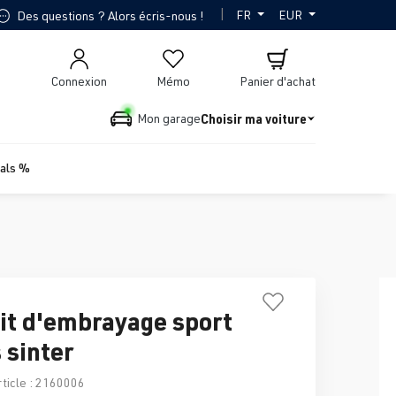
|
FR
EUR
Des questions ? Alors écris-nous !
Connexion
Mémo
Panier d'achat
Choisir ma voiture
Mon garage
ials %
it d'embrayage sport
 sinter
ticle :
2160006