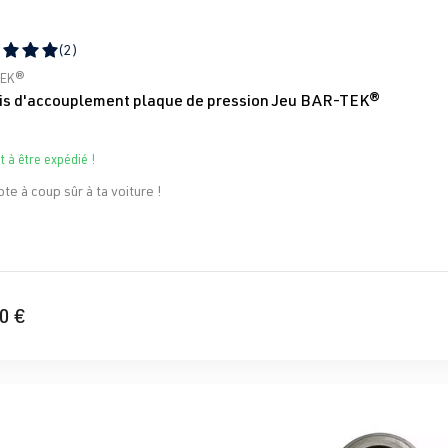
(2)
moyenne de 5 sur 5 étoiles
TEK®
is d'accouplement plaque de pression Jeu BAR-TEK®
t à être expédié !
te à coup sûr à ta voiture !
0 €