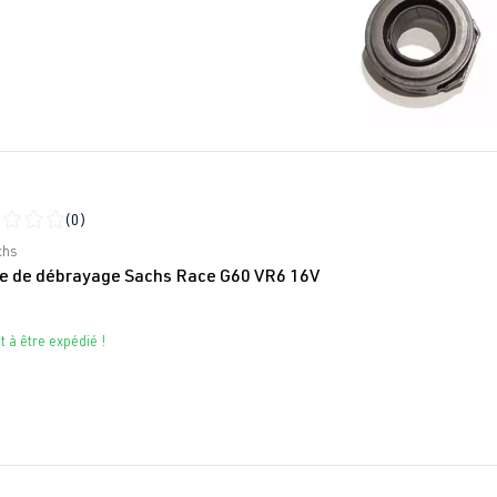
(0)
moyenne de 0 sur 5 étoiles
chs
e de débrayage Sachs Race G60 VR6 16V
t à être expédié !