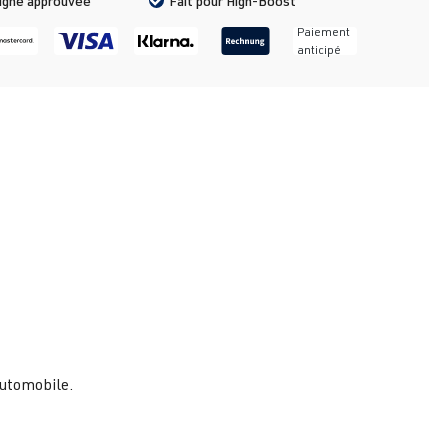
ligne approuvée
Fait pour High-Boost
Paiement
anticipé
 automobile.