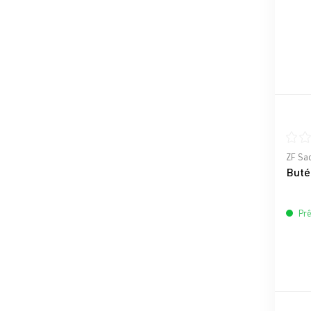
Note 
ZF Sa
Buté
Prê