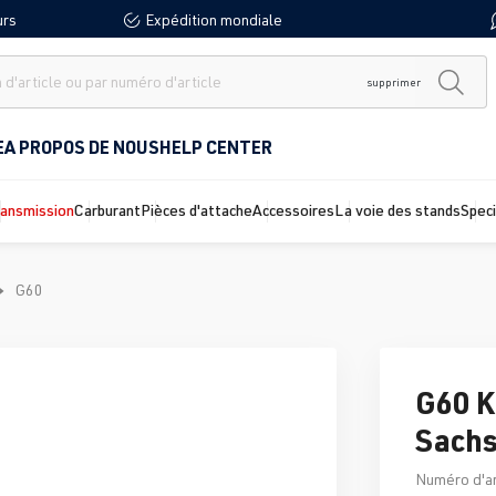
urs
Expédition mondiale
supprimer
E
A PROPOS DE NOUS
HELP CENTER
ransmission
Carburant
Pièces d'attache
Accessoires
La voie des stands
Spec
G60
G60 K
Sachs
Numéro d'ar