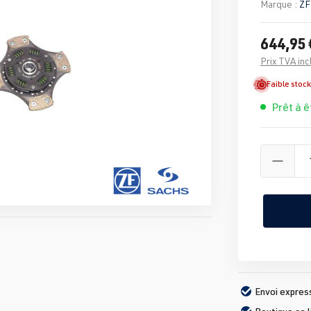
Marque :
ZF
644,95 
Prix TVA inc
Faible stock
Prêt à ê
Envoi expres