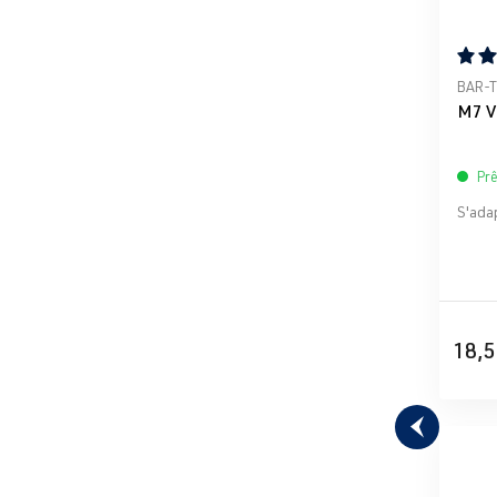
Note 
BAR-
M7 V
Prê
S'adap
18,5