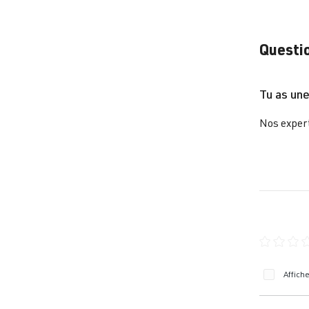
Questio
Tu as une
Nos expert
Note moye
Affich