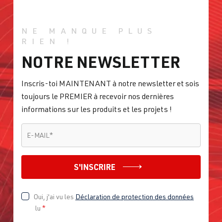
NE MANQUE PLUS
RIEN !
NOTRE NEWSLETTER
Inscris-toi MAINTENANT à notre newsletter et sois
toujours le PREMIER à recevoir nos dernières
informations sur les produits et les projets !
E-MAIL
*
E-MAIL
*
S'INSCRIRE
Oui, j'ai vu les
Déclaration de protection des données
lu
*