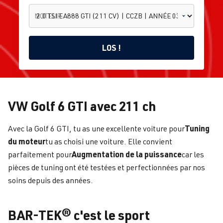
MOTEUR
LOS !
2.0 TSI
VW Golf 6 GTI avec 211 ch
EA888
GTI (211
CV) |
Golf
Tuning
Avec la Golf 6 GTI, tu as une excellente voiture pour
Accueil
Volkswagen
CCZB |
6
ANNÉE
du moteur
tu as choisi une voiture. Elle convient
03.2009
Augmentation de la puissance
parfaitement pour
car les
-
03.2012
pièces de tuning ont été testées et perfectionnées par nos
soins depuis des années.
BAR-TEK® c'est le sport