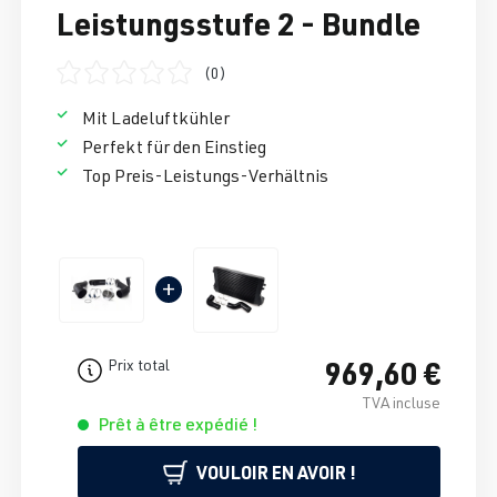
Leistungsstufe 2 - Bundle
(0)
Note moyenne de 0 sur 5 étoiles
Mit Ladeluftkühler
Perfekt für den Einstieg
Top Preis-Leistungs-Verhältnis
+
969,60 €
Prix total
TVA incluse
Prêt à être expédié !
VOULOIR EN AVOIR !