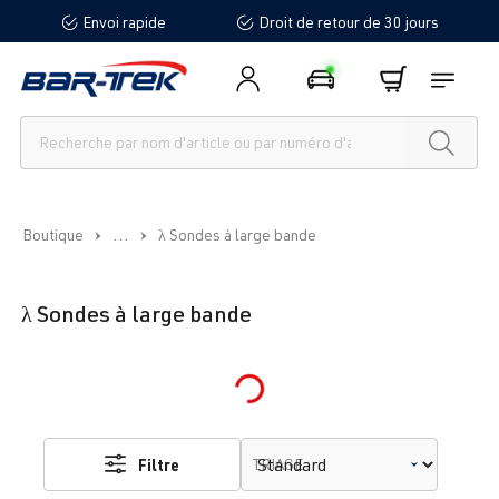
Envoi rapide
Droit de retour de 30 jours
tenu principal
...
Boutique
λ Sondes à large bande
λ Sondes à large bande
Loading...
Filtre
TRIAGE