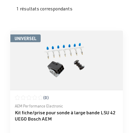
1 résultats correspondants
UNIVERSEL
(0)
Note moyenne de 0 sur 5 étoiles
AEM Performance Electronic
Kit fiche/prise pour sonde à large bande LSU 42
UEGO Bosch AEM