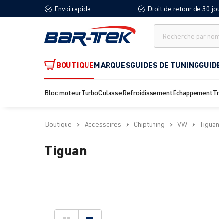
Envoi rapide
Droit de retour de 30 jo
recherche
Passer à la navigation principale
BOUTIQUE
MARQUES
GUIDES DE TUNING
GUID
Bloc moteur
Turbo
Culasse
Refroidissement
Échappement
T
Boutique
Accessoires
Chiptuning
VW
Tiguan
Tiguan