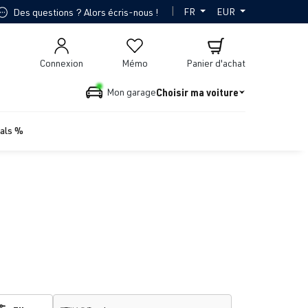
|
FR
EUR
Des questions ? Alors écris-nous !
Connexion
Mémo
Panier d'achat
Choisir ma voiture
Mon garage
ials %