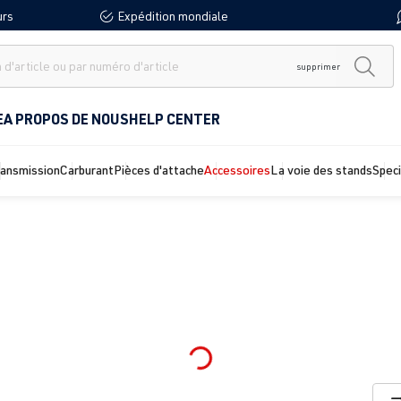
urs
Expédition mondiale
supprimer
E
A PROPOS DE NOUS
HELP CENTER
ransmission
Carburant
Pièces d'attache
Accessoires
La voie des stands
Spec
Loading...