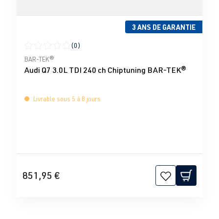
3 ANS DE GARANTIE
(0)
Note moyenne de 0 sur 5 étoiles
BAR-TEK®
Audi Q7 3.0L TDI 240 ch Chiptuning BAR-TEK®
Livrable sous 5 à 8 jours
851,95 €