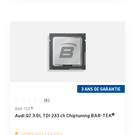
3 ANS DE GARANTIE
(0)
Note moyenne de 0 sur 5 étoiles
BAR-TEK®
Audi Q7 3.0L TDI 233 ch Chiptuning BAR-TEK®
Livrable sous 5 à 8 jours