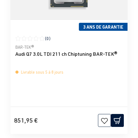
3 ANS DE GARANTIE
(0)
Note moyenne de 0 sur 5 étoiles
BAR-TEK®
Audi Q7 3.0L TDI 211 ch Chiptuning BAR-TEK®
Livrable sous 5 à 8 jours
851,95 €