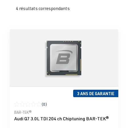
4 résultats correspondants
3 ANS DE GARANTIE
(0)
Note moyenne de 0 sur 5 étoiles
BAR-TEK®
Audi Q7 3.0L TDI 204 ch Chiptuning BAR-TEK®