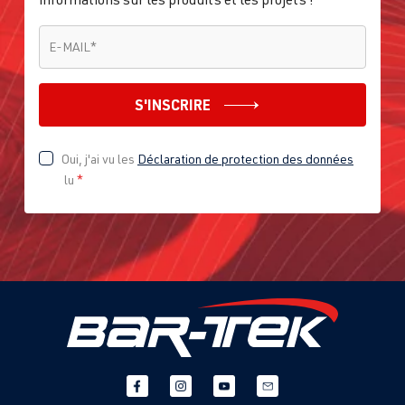
E-MAIL
*
E-MAIL
*
S'INSCRIRE
Oui, j'ai vu les
Déclaration de protection des données
lu
*