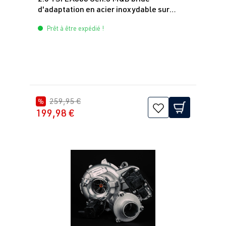
d'adaptation en acier inoxydable sur
(162 kW)
bande en V pour Garrett G-series
Prêt à être expédié !
2.0 TFSI
Sharan
II (Type 7N) |
(EA888 Gen.
Année 2010-
3)
2022
DEDA
| 220 ch
(162 kW)
259,95 €
%
199,98 €
2.0 TFSI
Tiguan
II (Type AD1)
(EA888 Gen.
| Année
3)
2016-2023
CHHB
| 220
ch (162 kW)
2.0 TFSI
Tiguan
II (Type AD1)
(EA888 Gen.
| Année
3)
2016-2023