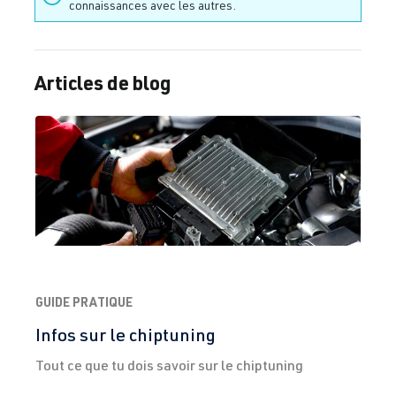
(213 kW)
connaissances avec les autres.
2.0 TFSI
Golf
VII (Type AU)
(EA888 Gen.
| Année
Articles de blog
3)
2012-2019
CJXE
| 265 ch
(195 kW)
2.0 TFSI
Golf
VII (Type AU)
(EA888 Gen.
| Année
3)
2012-2019
CJXG
| 310 ch
(228 kW)
GUIDE PRATIQUE
Infos sur le chiptuning
2.0 TFSI
Golf
VII (Type AU)
(EA888 Gen.
| Année
Tout ce que tu dois savoir sur le chiptuning
3)
2012-2019