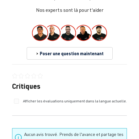
2.0 TFSI
Golf
VII (Type AU)
Nos experts sont là pour t'aider
(EA888 Gen.
| Année
3)
2012-2019
CJXC
| 300 ch
(220 kW)
Poser une question maintenant
2.0 TFSI
Golf
VII (Type AU)
(EA888 Gen.
| Année
3)
2012-2019
CJXC
| 360 ch
Note moyenne de 0 sur 5 étoiles
Critiques
(265 kW)
Afficher les évaluations uniquement dans la langue actuelle.
2.0 TFSI
Golf
VII (Type AU)
(EA888 Gen.
| Année
3)
2012-2019
CJXD
| 290 ch
Aucun avis trouvé. Prends de l'avance et partage tes