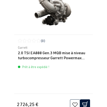
(0)
Note moyenne de 0 sur 5 étoiles
Garrett
2.0 TSI EA888 Gen.3 MQB mise à niveau
turbocompresseur Garrett Powermax
Stage 2
Prêt à être expédié !
2 726,25 €