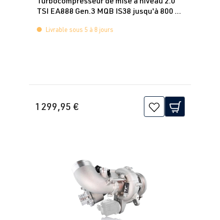
Turbocompresseur de mise à niveau 2.0
3)
2012-2019
TSI EA888 Gen.3 MQB IS38 jusqu'à 800 ch
CYFB
| 290 ch
Pulsar
(215 kW)
Livrable sous 5 à 8 jours
2.0 TFSI
Golf
VII (Type AU)
(EA888 Gen.
| Année
3)
2012-2019
DJHA
| 310 ch
1 299,95 €
(228 kW)
2.0 TFSI
Golf
VII (Type AU)
(EA888 Gen.
| Année
3)
2012-2019
DKFA
| 231 ch
(169 kW)
2.0 TFSI
Golf
VII (Type AU)