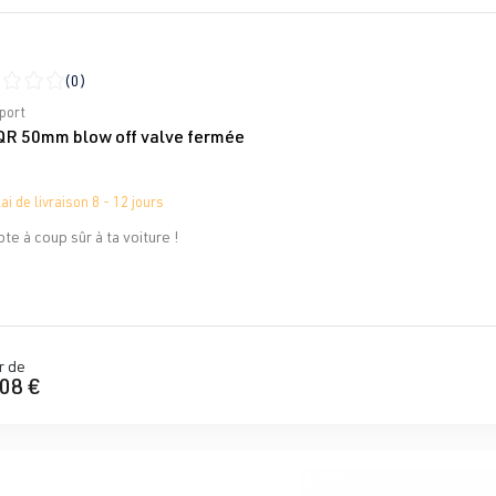
(0)
moyenne de 0 sur 5 étoiles
port
 QR 50mm blow off valve fermée
ai de livraison 8 - 12 jours
te à coup sûr à ta voiture !
r de
08 €