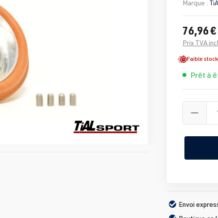
Marque :
Ti
76,96 €
Prix TVA inc
Faible stock
Prêt à ê
Envoi expres