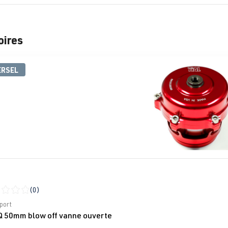
oires
alerie de produits
ERSEL
(0)
moyenne de 0 sur 5 étoiles
port
 Q 50mm blow off vanne ouverte