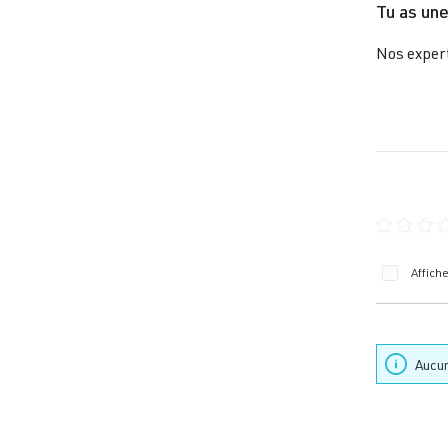
Tu as une
Nos expert
Note moye
Affich
Aucun