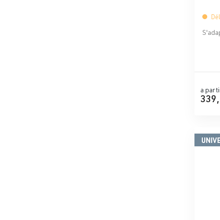
Dél
S'adap
a parti
339,
UNIV