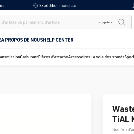
urs
Expédition mondiale
supprimer
E
A PROPOS DE NOUS
HELP CENTER
ransmission
Carburant
Pièces d'attache
Accessoires
La voie des stands
Spec
Wast
TiAL
Numéro d'ar