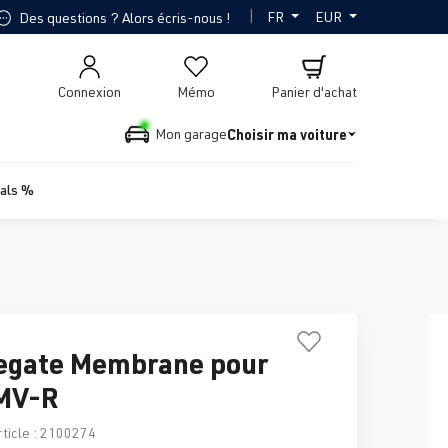
|
FR
EUR
Des questions ? Alors écris-nous !
Connexion
Mémo
Panier d'achat
Choisir ma voiture
Mon garage
ials %
egate Membrane pour
 MV-R
ticle :
2100274