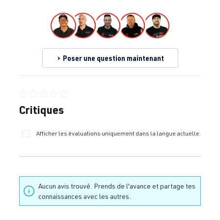
Poser une question maintenant
Note moyenne de 0 sur 5 étoiles
Critiques
Afficher les évaluations uniquement dans la langue actuelle.
Aucun avis trouvé. Prends de l'avance et partage tes
connaissances avec les autres.