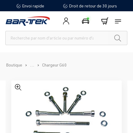
Envoi rapide
Droit de retour de 30 jours
tenu principal
...
Boutique
Chargeur G60
Ignorer la galerie d'images