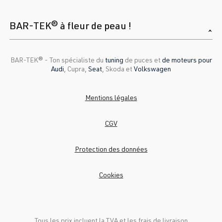
BAR-TEK® à fleur de peau !
BAR-TEK®️ - Ton spécialiste du
tuning
de puces et
de moteurs pour
Audi
, Cupra,
Seat
, Skoda et
Volkswagen
Mentions légales
CGV
Protection des données
Cookies
Tous les prix incluent la TVA et
les frais de livraison