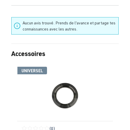
Aucun avis trouvé. Prends de l'avance et partage tes
connaissances avec les autres.
Accessoires
Ignorer la galerie de produits
UNIVERSEL
(0)