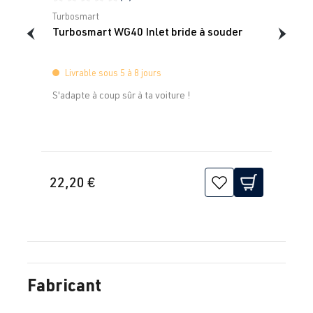
Note moyenne de 0 sur 5 étoiles
Turbosmart
Turbosmart WG40 Inlet bride à souder
Livrable sous 5 à 8 jours
S'adapte à coup sûr à ta voiture !
22,20 €
Fabricant