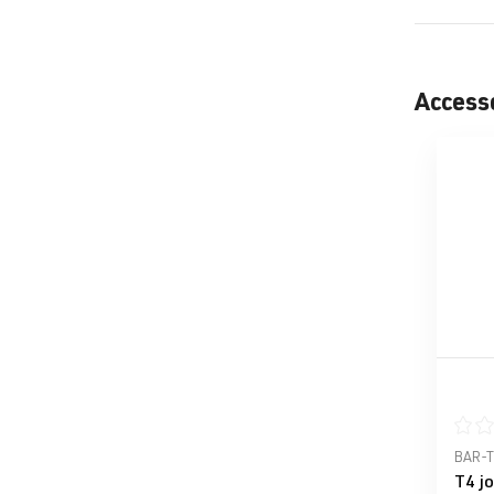
Access
Ignorer la g
Note 
BAR-
T4 jo