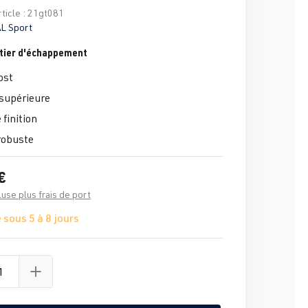
ticle :
21gt081
AL Sport
îtier d'échappement
ost
supérieure
finition
robuste
€
luse plus frais de port
 sous 5 à 8 jours