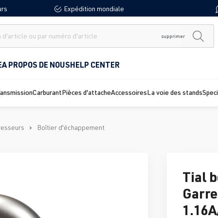
urs
Expédition mondiale
supprimer
E
A PROPOS DE NOUS
HELP CENTER
ransmission
Carburant
Pièces d'attache
Accessoires
La voie des stands
Spec
resseurs
Boîtier d'échappement
Tial 
Garre
1.16A