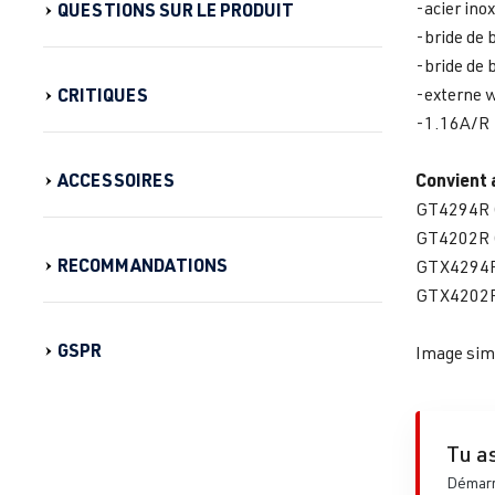
-acier ino
QUESTIONS SUR LE PRODUIT
-bride de 
-bride de 
CRITIQUES
-externe 
-1.16A/R
ACCESSOIRES
Convient 
GT4294R (
GT4202R (
RECOMMANDATIONS
GTX4294R
GTX4202R
GSPR
Image simi
Tu as
Démarre