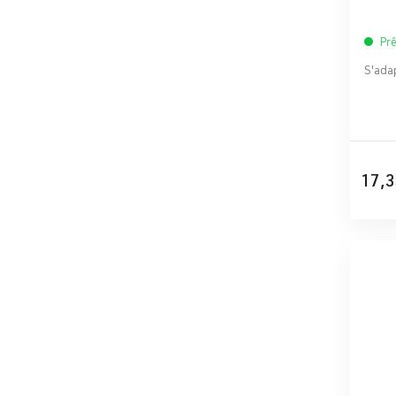
Prê
S'adap
17,3