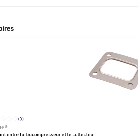
oires
alerie de produits
(0)
moyenne de 0 sur 5 étoiles
TEK®
int entre turbocompresseur et le collecteur