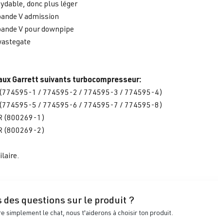
xydable, donc plus léger
bande V admission
bande V pour downpipe
wastegate
aux Garrett suivants turbocompresseur:
774595-1 / 774595-2 / 774595-3 / 774595-4)
774595-5 / 774595-6 / 774595-7 / 774595-8)
 (800269-1)
 (800269-2)
laire.
 des questions sur le produit ?
 simplement le chat, nous t'aiderons à choisir ton produit.