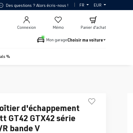
|
FR
EUR
Des questions ? Alors écris-nous !
Connexion
Mémo
Panier d'achat
Choisir ma voiture
Mon garage
ials %
boîtier d'échappement
tt GT42 GTX42 série
/R bande V