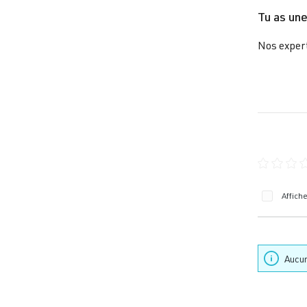
Tu as une
Nos expert
Note moye
Affich
Aucun