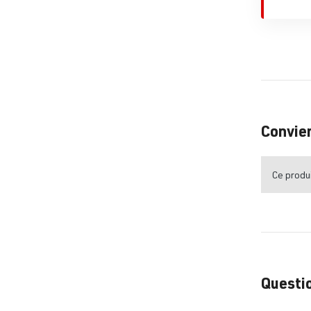
Convie
Ce produi
Questio