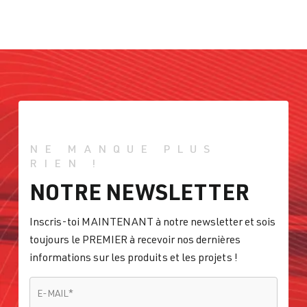
& 2)
Année 2010–
CCZB
| 211 ch
2015
(155 kW)
2.0 TFSI
Passat
B8 (Type 3G)
(EA888 evo4)
| Année
2014–2023
NE MANQUE PLUS
2.0 TFSI
Passat
CC (Type 35)
RIEN !
(EA888 Gen. 1
| Année
NOTRE NEWSLETTER
& 2)
2008–2016
CCTB
| 170
ch (125 kW)
Inscris-toi MAINTENANT à notre newsletter et sois
toujours le PREMIER à recevoir nos dernières
informations sur les produits et les projets !
2.0 TFSI
Passat
CC (Type 35)
(EA888 Gen. 1
| Année
E-MAIL
*
& 2)
E-MAIL
*
2008–2016