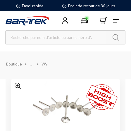
Envoi rapide
Droit de retour de 30 jours
tenu principal
...
Boutique
VW
Ignorer la galerie d'images