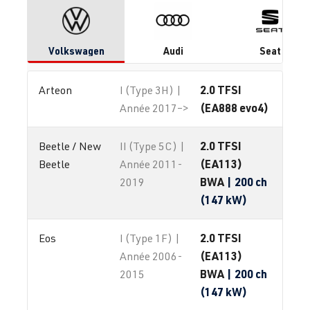
Volkswagen
Audi
Seat
2.0 TFSI
Arteon
I (Type 3H) |
(EA888 evo4)
Année 2017–>
2.0 TFSI
Beetle / New 
II (Type 5C) |
(EA113)
Beetle
Année 2011-
BWA
| 200 ch
2019
(147 kW)
2.0 TFSI
Eos
I (Type 1F) |
(EA113)
Année 2006-
BWA
| 200 ch
2015
(147 kW)