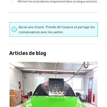
Afficher les évaluations uniquement dans la langue actuelle.
2.0 TFSI
Golf
V (Type 1K) |
(EA113)
Année 2003-
AXX
| 200 ch
2008
(147 kW)
Aucun avis trouvé. Prends de l'avance et partage tes
connaissances avec les autres.
2.0 TFSI
Golf
V (Type 1K) |
(EA113)
Année 2003-
BPY
| 200 ch
Articles de blog
2008
(147 kW)
2.0 TFSI
Golf
V (Type 1K) |
(EA113)
Année 2003-
BWA
| 200 ch
2008
(147 kW)
2.0 TFSI
Golf
V (Type 1K) |