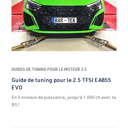
(EA113)
Année 2003-
BYD
| 230 ch
2008
(169 kW)
2.0 TFSI
Golf
V (Type 1K) |
(EA113)
Année 2003-
CDL
| 240 ch
2008
(177 kW)
GUIDES DE TUNING POUR LE MOTEUR 2.5
2.0 TFSI
Golf
VI (Type 5K1)
(EA113)
| Année
Guide de tuning pour le 2.5 TFSI EA855
CDLF
| 270 ch
2008-2012
EVO
(199 kW)
En 5 niveaux de puissance, jusqu'à 1.000 ch avec ta
RS !
2.0 TFSI
Golf
VI (Type 5K1)
(EA113)
| Année
CDLG
| 235 ch
2008-2012