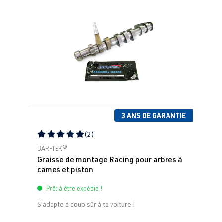
2010
2.0 TFSI
Jetta / Vento / 
VI -
(EA888 Gen. 1
Bora
Jetta/Vento/S
& 2)
agitar/Lavida
CCZA
| 200 ch
- (Type 162) |
(147 kW)
Année 2010-
2018
3 ANS DE GARANTIE
2.0 TFSI
Jetta / Vento / 
VII -
(2)
(EA888 Gen. 1
Bora
Jetta/Vento/L
Note moyenne de 5 sur 5 étoiles
BAR-TEK®
& 2)
avida - (Type
Graisse de montage Racing pour arbres à
cames et piston
BU3) | Année
2018–>
Prêt à être expédié !
S'adapte à coup sûr à ta voiture !
2.0 TFSI
Passat
B6 (Type 3C)