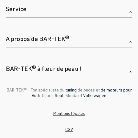
2.0 TFSI
Scirocco
III (Type 13) |
Service
(EA888 Gen. 1
Année 2008–
& 2)
2017
CCZB
| 211 ch
(155 kW)
A propos de BAR-TEK®
2.0 TFSI
Sharan
I (Type 7M8) |
(EA113)
Année 1995-
BAR-TEK® à fleur de peau !
ADY
| 115 ch
2000
(85 kW)
BAR-TEK®️ - Ton spécialiste du
tuning
de puces et
de moteurs pour
2.0 TFSI
Sharan
I (Type 7M9) |
Audi
, Cupra,
Seat
, Skoda et
Volkswagen
(EA113)
Année 2000-
ATM
| 115 ch
2010
Mentions légales
(85 kW)
CGV
2.0 TFSI
Sharan
II (Type 7N) |