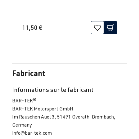
(EA113)
| Année
AXX
| 200 ch
2005–2010
(147 kW)
11,50 €
2.0 TFSI
Passat
B6 (Type 3C)
(EA113)
| Année
BWA
| 200 ch
2005–2010
(147 kW)
Fabricant
2.0 TFSI
Passat
B6 (Type 3C)
(EA888 Gen. 1
| Année
Informations sur le fabricant
& 2)
2005–2010
CCTA
| 200
BAR-TEK®
ch (147 kW)
BAR-TEK Motorsport GmbH
Im Rauschen Auel 3, 51491 Overath-Brombach,
2.0 TFSI
Passat
B7 (Type
Germany
(EA888 Gen. 1
3C/36) |
info@bar-tek.com