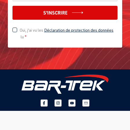
CCZB
| 211 ch
(155 kW)
S'INSCRIRE
2.0 TFSI
Polo
V (Type 6R) |
Oui, j'ai vu les
Déclaration de protection des données
(EA113)
Année 2009-
lu
*
CDLJ
| 220 ch
2014
(162 kW)
2.0 TFSI
Polo
VI (Type AW)
(EA888 evo4)
| Année
DMSA
| 204
2017–>
ch (152 kW)
2.0 TFSI
Polo
VI (Type AW)
(EA888 evo4)
| Année
DNND
| 207
2017–>
ch (152 kW)