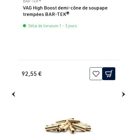
BAR-TEK®
2.0 TFSI
Golf
VIII (Type CD)
VAG High Boost demi-cône de soupape
trempées BAR-TEK®
(EA888 evo4)
| Année
DNPA
| 245
2019->
Délai de livraison 1 - 3 jours
ch (180 kW)
2.0 TFSI
Golf
VIII (Type CD)
(EA888 evo4)
| Année
DNPD
| 265
2019->
ch (195 kW)
92,55 €
2.0 TFSI
Golf
VIII (Type CD)
(EA888 evo4)
| Année
DRNA
| 245
2019->
ch (180 kW)
2.0 TFSI
Golf
VIII (Type CD)
(EA888 evo4)
| Année