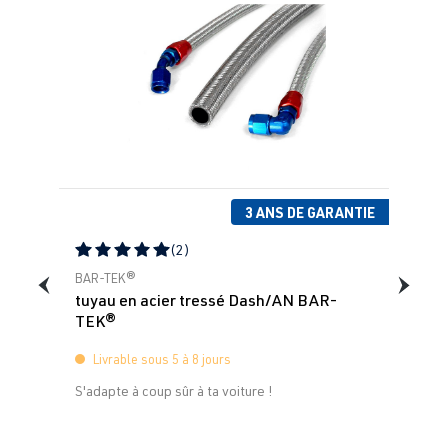
3 ANS DE GARANTIE
(2)
Note moyenne de 5 sur 5 étoiles
BAR-TEK®
tuyau en acier tressé Dash/AN BAR-
TEK®
Livrable sous 5 à 8 jours
S'adapte à coup sûr à ta voiture !