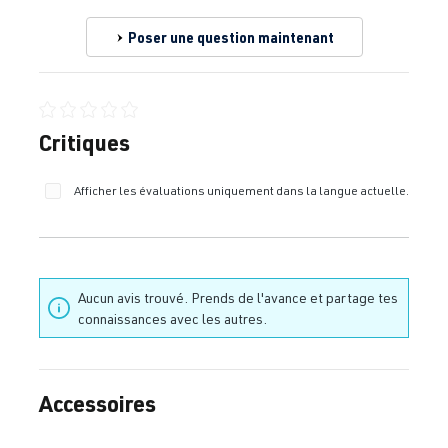
Poser une question maintenant
Note moyenne de 0 sur 5 étoiles
Critiques
Afficher les évaluations uniquement dans la langue actuelle.
Aucun avis trouvé. Prends de l'avance et partage tes
connaissances avec les autres.
Accessoires
Ignorer la galerie de produits