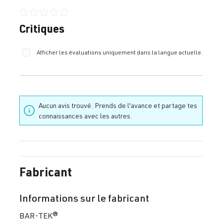
Note moyenne de 0 sur 5 étoiles
Critiques
Afficher les évaluations uniquement dans la langue actuelle.
Aucun avis trouvé. Prends de l'avance et partage tes
connaissances avec les autres.
Fabricant
Informations sur le fabricant
BAR-TEK®