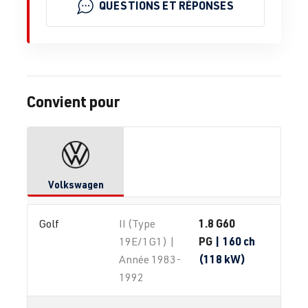
QUESTIONS ET RÉPONSES
Convient pour
Volkswagen
1.8 G60
Golf
II (Type
PG
| 160 ch
19E/1G1) |
(118 kW)
Année 1983-
1992