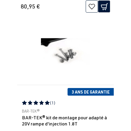
80,95 €
3 ANS DE GARANTIE
(1)
Note moyenne de 5 sur 5 étoiles
BAR-TEK®
BAR-TEK® kit de montage pour adapté à
20V rampe d'injection 1.8T