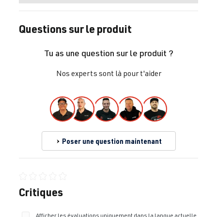
Questions sur le produit
Tu as une question sur le produit ?
Nos experts sont là pour t'aider
Poser une question maintenant
Note moyenne de 0 sur 5 étoiles
Critiques
Afficher les évaluations uniquement dans la langue actuelle.