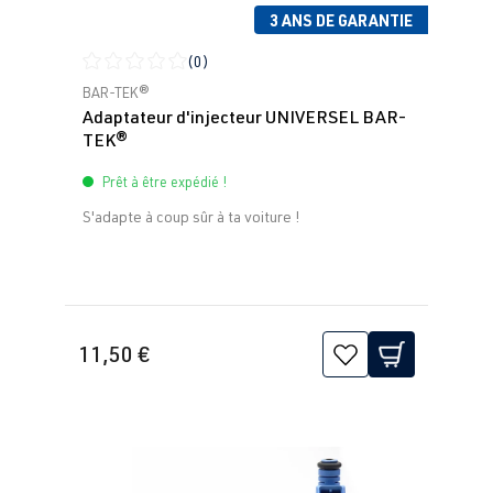
3 ANS DE GARANTIE
(0)
Note moyenne de 0 sur 5 étoiles
BAR-TEK®
Adaptateur d'injecteur UNIVERSEL BAR-
TEK®
Prêt à être expédié !
S'adapte à coup sûr à ta voiture !
11,50 €