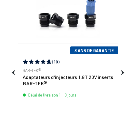
3 ANS DE GARANTIE
(10)
Note moyenne de 4.83 sur 5 étoiles
BAR-TEK®
Adaptateurs d'injecteurs 1.8T 20V inserts
BAR-TEK®
Délai de livraison 1 - 3 jours