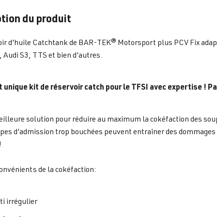
tion du produit
oir d'huile Catchtank de BAR-TEK® Motorsport plus PCV Fix adapt
, Audi S3, TTS et bien d'autres.
 unique kit de réservoir catch pour le TFSI avec expertise ! P
eilleure solution pour réduire au maximum la cokéfaction des so
pes d'admission trop bouchées peuvent entraîner des dommages i
!
onvénients de la cokéfaction:
i irrégulier