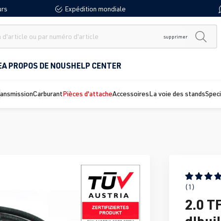
urs
Expédition mondiale
supprimer
E
A PROPOS DE NOUS
HELP CENTER
ransmission
Carburant
Pièces d'attache
Accessoires
La voie des stands
Spec
Note moyen
(1)
2.0 T
d'hui