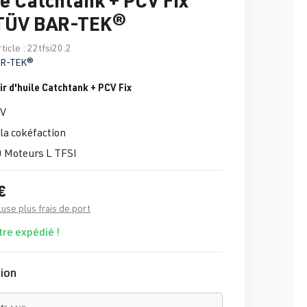
 TÜV BAR-TEK®
ticle :
22tfsi20.2
R-TEK®
ir d'huile Catchtank + PCV Fix
ÜV
la cokéfaction
0 Moteurs L TFSI
€
luse plus frais de port
tre expédié !
ion