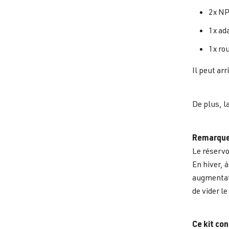
2x NP
1x ad
1x ro
Il peut ar
De plus, l
Remarque s
Le réservo
En hiver, 
augmentati
de vider l
Ce kit con