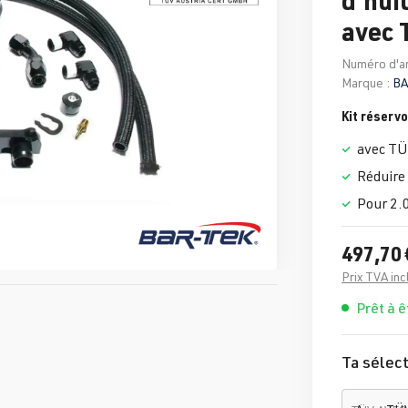
avec
Numéro d'ar
Marque :
BA
Kit réservo
avec T
Réduire 
Pour 2.
497,70 
Prix TVA inc
Prêt à ê
Ta sélect