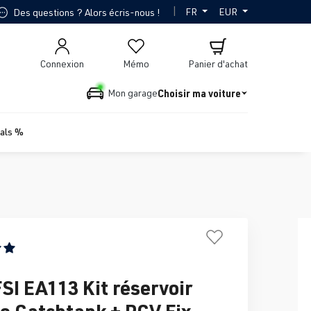
|
FR
EUR
Des questions ? Alors écris-nous !
Connexion
Mémo
Panier d'achat
Choisir ma voiture
Mon garage
ials %
ne de 5 sur 5 étoiles
FSI EA113 Kit réservoir
le Catchtank + PCV Fix