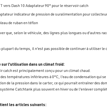
T vers Dash 10 Adaptateur 90° pour le réservoir catch
aptateur indicateur de pression de suralimentation pour collecteu
uleau de ruban en téflon
river que, selon le véhicule, des lignes plus longues ou d'autres ra
a plupart du temps, il n'est pas possible de continuer à utiliser l
ur l'utilisation dans un climat froid:
ir catch est principalement conçu pour un climat chaud.
à des températures inférieures à 0°C, l'eau de condensation qui s
on de la pression dans le carter, ce qui pourrait entraîner des
e système Catchtank plus souvent en hiver ou de l'enlever complè
tient les articles suivants: