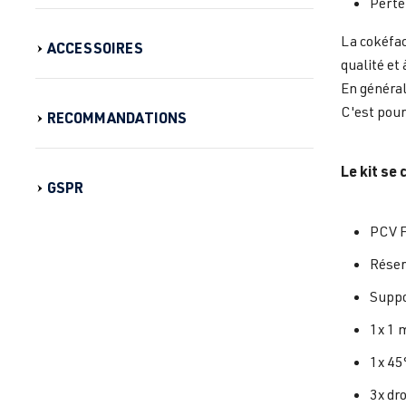
Perte
La cokéfac
ACCESSOIRES
qualité et 
En général
C'est pour
RECOMMANDATIONS
Le kit se
GSPR
PCV F
Réser
Suppo
1x 1 
1x 45
3x dr