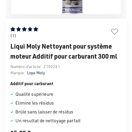
Note moyenne de 5 sur 5 étoiles
(1)
Liqui Moly Nettoyant pour système
moteur Additif pour carburant 300 ml
Numéro d'article :
2100261
Marque :
Liqui Moly
Additif pour carburant
Qualité supérieure
Élimine les résidus
Brûle sans laisser de résidus
Un résultat de nettoyage parfait