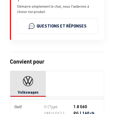
Démarre simplement le chat, nous t'aiderons à
choisir ton produit.
QUESTIONS ET RÉPONSES
Convient pour
Volkswagen
1.8 G60
Golf
II (Type
PG
| 160 ch
19E/1G1) |