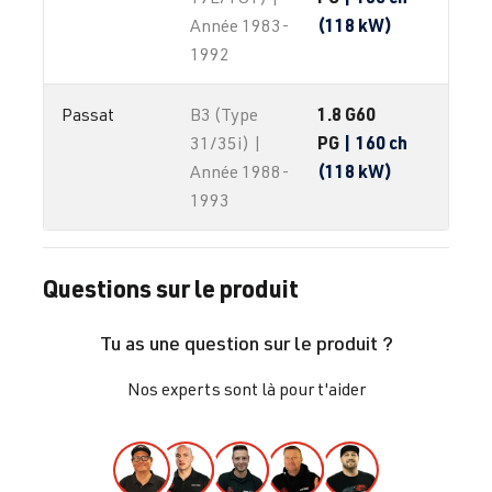
(118 kW)
Année 1983-
1992
1.8 G60
Passat
B3 (Type
PG
| 160 ch
31/35i) |
(118 kW)
Année 1988-
1993
Questions sur le produit
Tu as une question sur le produit ?
Nos experts sont là pour t'aider