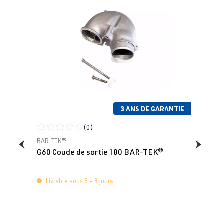
3 ANS DE GARANTIE
(0)
Note moyenne de 0 sur 5 étoiles
BAR-TEK®
G60 Coude de sortie 180 BAR-TEK®
Livrable sous 5 à 8 jours