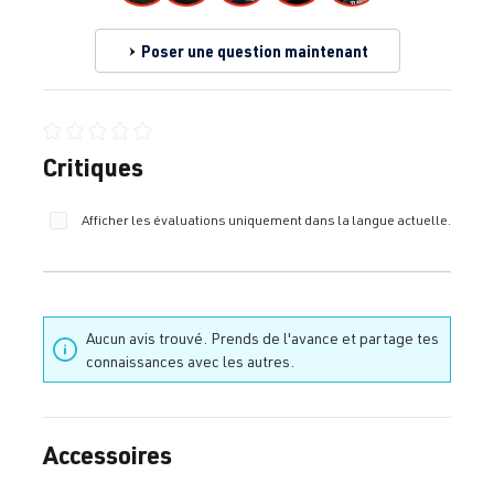
Poser une question maintenant
Note moyenne de 0 sur 5 étoiles
Critiques
Afficher les évaluations uniquement dans la langue actuelle.
Aucun avis trouvé. Prends de l'avance et partage tes
connaissances avec les autres.
Accessoires
Ignorer la galerie de produits