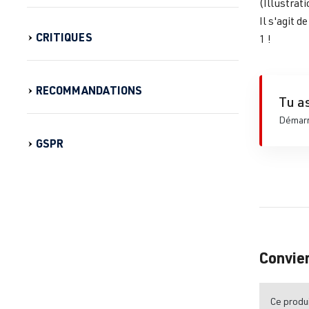
(Illustrati
Il s'agit 
CRITIQUES
1 !
RECOMMANDATIONS
Tu as
Démarre
GSPR
Convie
Ce produi