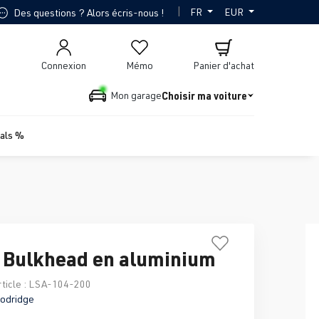
|
FR
EUR
Des questions ? Alors écris-nous !
Connexion
Mémo
Panier d'achat
Choisir ma voiture
Mon garage
ials %
 Bulkhead en aluminium
ticle :
LSA-104-200
odridge