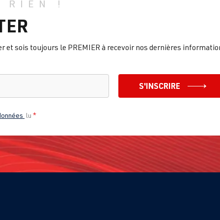
 RIEN !
TER
et sois toujours le PREMIER à recevoir nos dernières informatio
S'INSCRIRE
 données
lu
*