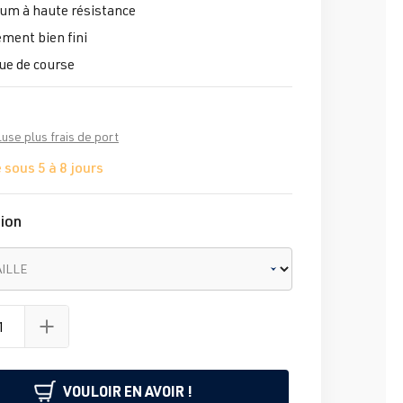
um à haute résistance
ment bien fini
ue de course
luse plus frais de port
 sous 5 à 8 jours
ion
AILLE
VOULOIR EN AVOIR !