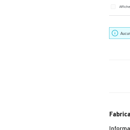
Note moye
Affich
Aucun
Fabric
Informat