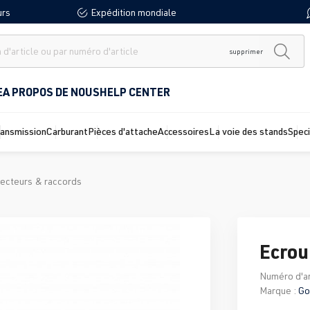
urs
Expédition mondiale
supprimer
E
A PROPOS DE NOUS
HELP CENTER
ransmission
Carburant
Pièces d'attache
Accessoires
La voie des stands
Spec
ecteurs & raccords
Ecrou
Numéro d'ar
Marque :
Go