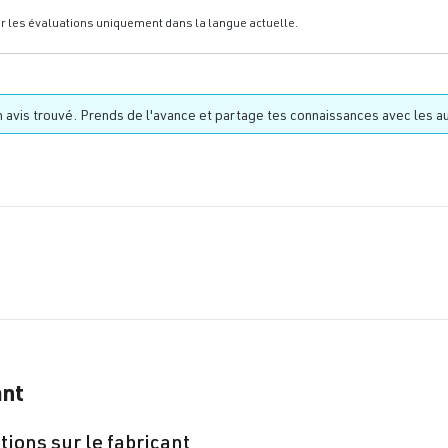
nne de 0 sur 5 étoiles
er les évaluations uniquement dans la langue actuelle.
 avis trouvé. Prends de l'avance et partage tes connaissances avec les au
ant
ions sur le fabricant