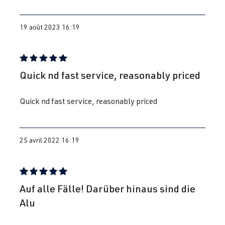
19 août 2023 16:19
Évaluation avec une note de 5 sur 5 étoiles
Quick nd fast service, reasonably priced
Quick nd fast service, reasonably priced
25 avril 2022 16:19
Évaluation avec une note de 5 sur 5 étoiles
Auf alle Fälle! Darüber hinaus sind die
Alu