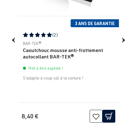
3 ANS DE GARANTIE
(2)
Note moyenne de 5 sur 5 étoiles
BAR-TEK®
Caoutchouc mousse anti-frottement
autocollant BAR-TEK®
Prêt à être expédié !
S'adapte à coup sûr à ta voiture !
8,40 €