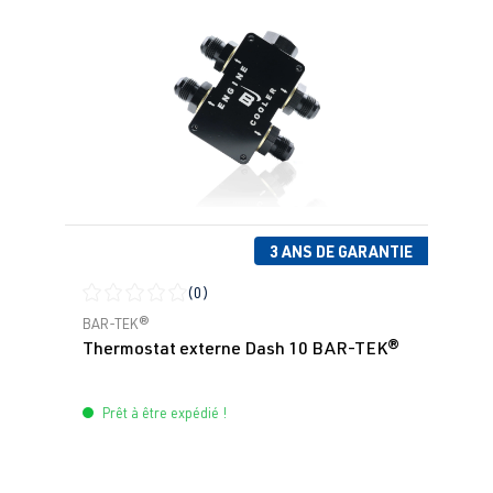
3 ANS DE GARANTIE
(0)
Note moyenne de 0 sur 5 étoiles
BAR-TEK®
Thermostat externe Dash 10 BAR-TEK®
Prêt à être expédié !