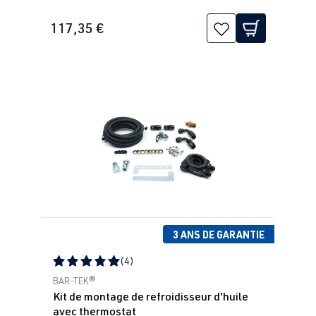
117,35 €
3 ANS DE GARANTIE
(4)
Note moyenne de 5 sur 5 étoiles
BAR-TEK®
Kit de montage de refroidisseur d'huile
avec thermostat