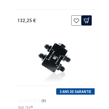
132,25 €
3 ANS DE GARANTIE
(0)
Note moyenne de 0 sur 5 étoiles
BAR-TEK®