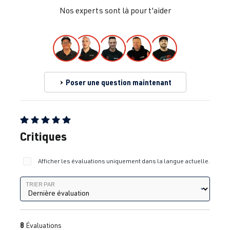
Nos experts sont là pour t'aider
Poser une question maintenant
Note moyenne de 5 sur 5 étoiles
Critiques
Afficher les évaluations uniquement dans la langue actuelle.
Trier par
TRIER PAR
8
Évaluations