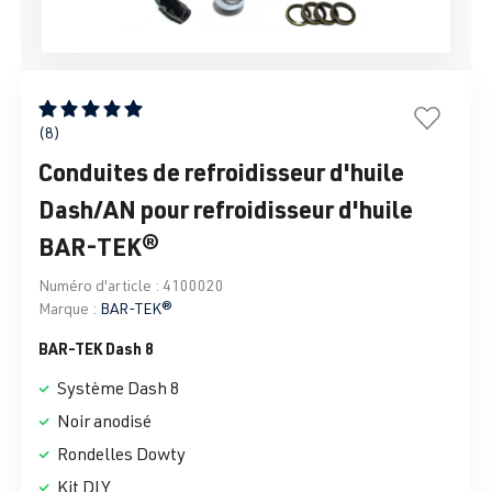
Note moyenne de 5 sur 5 étoiles
(8)
Conduites de refroidisseur d'huile
Dash/AN pour refroidisseur d'huile
BAR-TEK®
Numéro d'article :
4100020
Marque :
BAR-TEK®
BAR-TEK Dash 8
Système Dash 8
Noir anodisé
Rondelles Dowty
Kit DIY