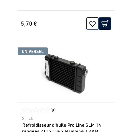
5,70 €
UNIVERSEL
(0)
Note moyenne de 0 sur 5 étoiles
Setrab
Refroidisseur d'huile Pro Line SLM 14
rangées 211 x 136 x 40 mm SETRAB