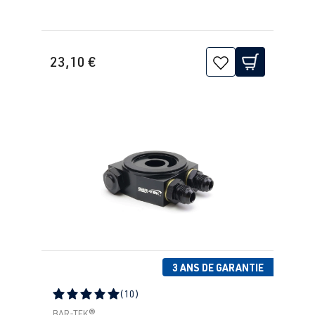
23,10 €
3 ANS DE GARANTIE
(10)
Note moyenne de 5 sur 5 étoiles
BAR-TEK®