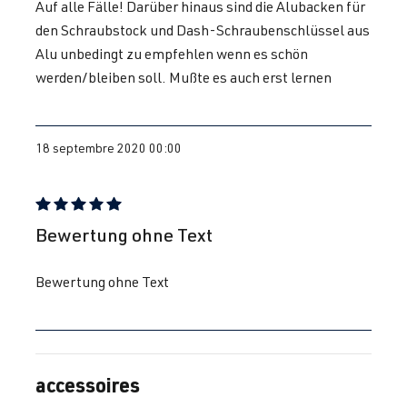
Auf alle Fälle! Darüber hinaus sind die Alubacken für
den Schraubstock und Dash-Schraubenschlüssel aus
Alu unbedingt zu empfehlen wenn es schön
werden/bleiben soll. Mußte es auch erst lernen
18 septembre 2020 00:00
Évaluation avec une note de 5 sur 5 étoiles
Bewertung ohne Text
Bewertung ohne Text
accessoires
Ignorer la galerie de produits