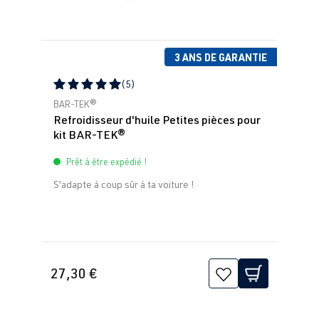
3 ANS DE GARANTIE
(5)
Note moyenne de 5 sur 5 étoiles
BAR-TEK®
Refroidisseur d'huile Petites pièces pour
kit BAR-TEK®
Prêt à être expédié !
S'adapte à coup sûr à ta voiture !
27,30 €