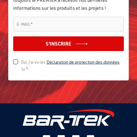
toujours le PREMIER à recevoir nos dernières
informations sur les produits et les projets !
E-MAIL
*
E-MAIL
*
S'INSCRIRE
Oui, j'ai vu les
Déclaration de protection des données
lu
*