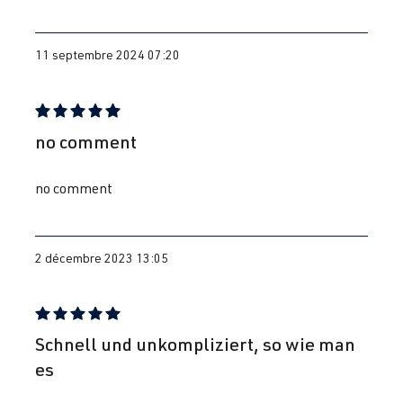
11 septembre 2024 07:20
Évaluation avec une note de 5 sur 5 étoiles
no comment
no comment
2 décembre 2023 13:05
Évaluation avec une note de 5 sur 5 étoiles
Schnell und unkompliziert, so wie man
es