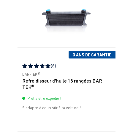
3 ANS DE GARANTIE
(8)
Note moyenne de 5 sur 5 étoiles
BAR-TEK®
Refroidisseur d'huile 13 rangées BAR-
TEK®
Prêt à être expédié !
S'adapte à coup sûr à ta voiture !