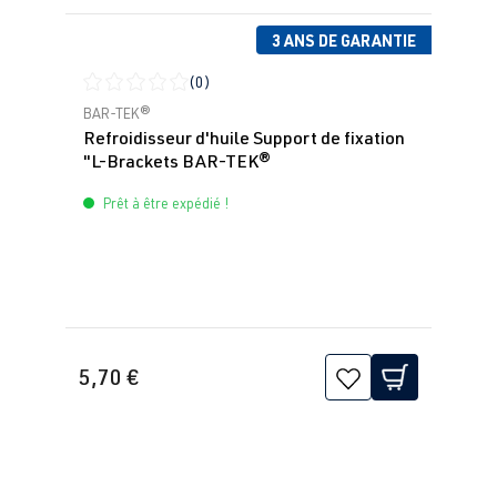
3 ANS DE GARANTIE
(0)
Note moyenne de 0 sur 5 étoiles
BAR-TEK®
Refroidisseur d'huile Support de fixation
"L-Brackets BAR-TEK®
Prêt à être expédié !
5,70 €