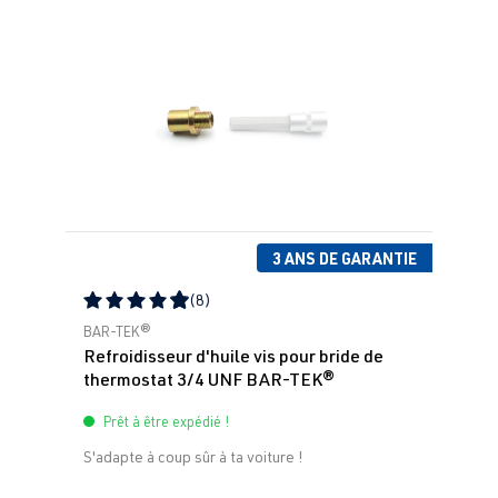
3 ANS DE GARANTIE
(8)
Note moyenne de 4.88 sur 5 étoiles
BAR-TEK®
Refroidisseur d'huile vis pour bride de
thermostat 3/4 UNF BAR-TEK®
Prêt à être expédié !
S'adapte à coup sûr à ta voiture !