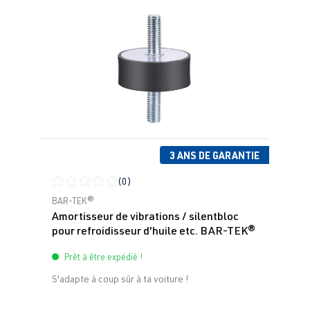
3 ANS DE GARANTIE
(0)
Note moyenne de 0 sur 5 étoiles
BAR-TEK®
Amortisseur de vibrations / silentbloc
pour refroidisseur d'huile etc. BAR-TEK®
Prêt à être expédié !
S'adapte à coup sûr à ta voiture !