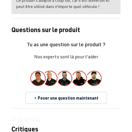
Ce produit s'adapte à coup sûr, car il est universel et
peut être utilisé dans n'importe quel véhicule !
Questions sur le produit
Tu as une question sur le produit ?
Nos experts sont là pour t'aider
Poser une question maintenant
Note moyenne de 0 sur 5 étoiles
Critiques