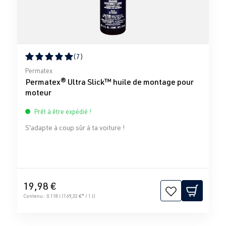
(7)
Note moyenne de 5 sur 5 étoiles
Permatex
Permatex® Ultra Slick™ huile de montage pour
moteur
Prêt à être expédié !
S'adapte à coup sûr à ta voiture !
19,98 €
Contenu :
0.118 l
(169,32 €* / 1 l)