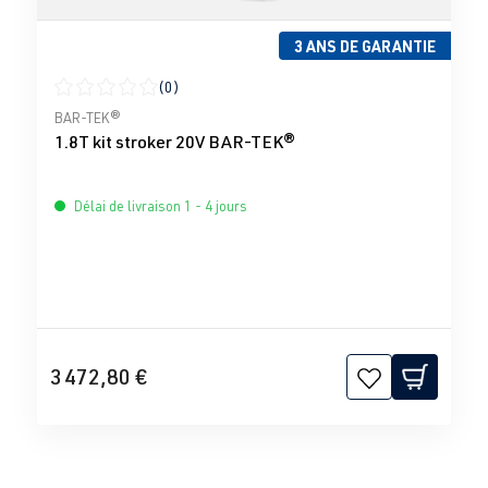
3 ANS DE GARANTIE
(0)
Note moyenne de 0 sur 5 étoiles
BAR-TEK®
1.8T kit stroker 20V BAR-TEK®
Délai de livraison 1 - 4 jours
3 472,80 €