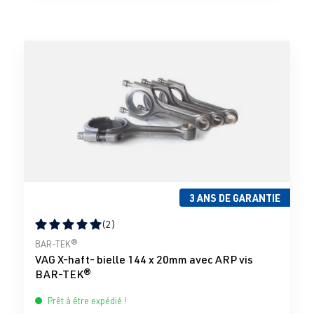
3 ANS DE GARANTIE
(2)
Note moyenne de 5 sur 5 étoiles
BAR-TEK®
VAG X-haft- bielle 144 x 20mm avec ARP vis
BAR-TEK®
Prêt à être expédié !