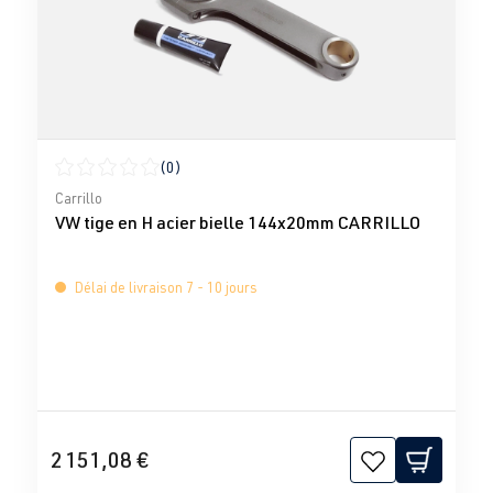
(0)
Note moyenne de 0 sur 5 étoiles
Carrillo
VW tige en H acier bielle 144x20mm CARRILLO
Délai de livraison 7 - 10 jours
2 151,08 €