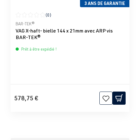
3 ANS DE GARANTIE
(0)
Note moyenne de 0 sur 5 étoiles
BAR-TEK®
VAG X-haft- bielle 144 x 21mm avec ARP vis
BAR-TEK®
Prêt à être expédié !
578,75 €