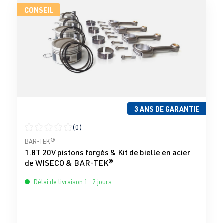
CONSEIL
3 ANS DE GARANTIE
(0)
Note moyenne de 0 sur 5 étoiles
BAR-TEK®
1.8T 20V pistons forgés & Kit de bielle en acier
de WISECO & BAR-TEK®
Délai de livraison 1- 2 jours