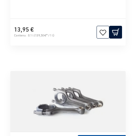
13,95 €
Contenu :
0.1 l
(139,50 €* / 1 l)