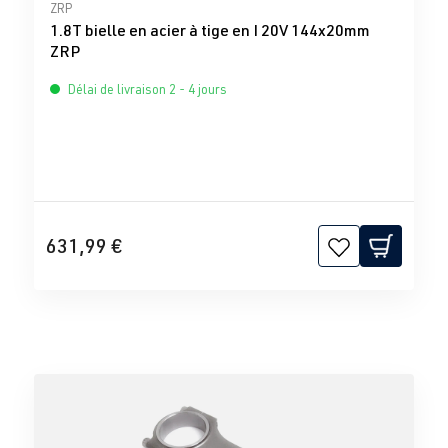
Note moyenne de 0 sur 5 étoiles
ZRP
1.8T bielle en acier à tige en I 20V 144x20mm
ZRP
Délai de livraison 2 - 4 jours
631,99 €