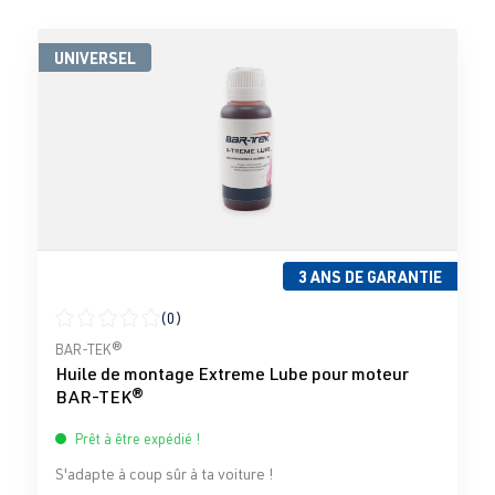
UNIVERSEL
3 ANS DE GARANTIE
(0)
Note moyenne de 0 sur 5 étoiles
BAR-TEK®
Huile de montage Extreme Lube pour moteur
BAR-TEK®
Prêt à être expédié !
S'adapte à coup sûr à ta voiture !