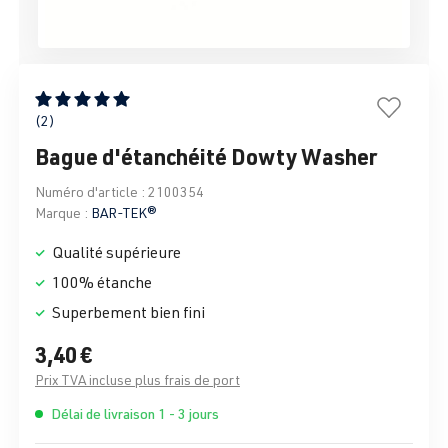
Note moyenne de 5 sur 5 étoiles
(2)
Bague d'étanchéité Dowty Washer
Numéro d'article :
2100354
Marque :
BAR-TEK®
Qualité supérieure
100% étanche
Superbement bien fini
3,40 €
Prix TVA incluse plus frais de port
Délai de livraison 1 - 3 jours