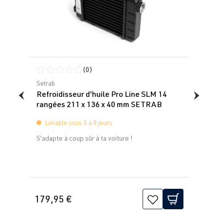
(0)
Note moyenne de 0 sur 5 étoiles
Setrab
Refroidisseur d'huile Pro Line SLM 14
rangées 211 x 136 x 40 mm SETRAB
Livrable sous 5 à 8 jours
S'adapte à coup sûr à ta voiture !
179,95 €