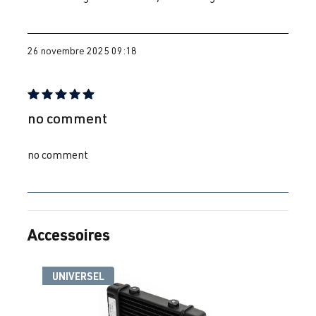
26 novembre 2025 09:18
Évaluation avec une note de 5 sur 5 étoiles
no comment
no comment
Accessoires
Ignorer la galerie de produits
UNIVERSEL