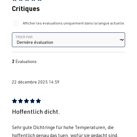
Note moyenne de 5 sur 5 étoiles
Critiques
Afficher les évaluations uniquement dans la langue actuelle.
Trier par
TRIER PAR
2
Évaluations
22 décembre 2025 14:59
Évaluation avec une note de 5 sur 5 étoiles
Hoffentlich dicht.
Sehr gute Dichtringe für hohe Temperaturen, die
hoffentlich genau das tuen, wofür sie gedacht sind.