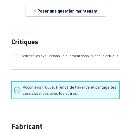
Poser une question maintenant
Note moyenne de 0 sur 5 étoiles
Critiques
Afficher les évaluations uniquement dans la langue actuelle.
Aucun avis trouvé. Prends de l'avance et partage tes
connaissances avec les autres.
Fabricant