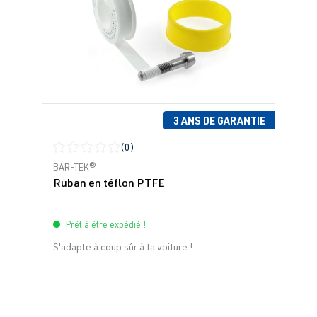
3 ANS DE GARANTIE
(0)
Note moyenne de 0 sur 5 étoiles
BAR-TEK®
Ruban en téflon PTFE
Prêt à être expédié !
S'adapte à coup sûr à ta voiture !