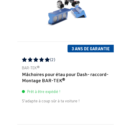
3 ANS DE GARANTIE
(2)
Note moyenne de 5 sur 5 étoiles
BAR-TEK®
Mâchoires pour étau pour Dash- raccord-
Montage BAR-TEK®
Prêt à être expédié !
S'adapte à coup sûr à ta voiture !