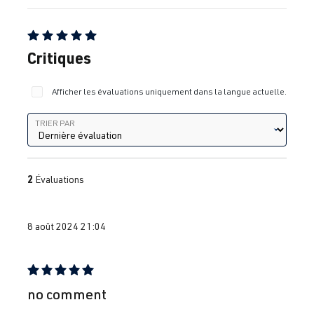
Note moyenne de 5 sur 5 étoiles
Critiques
Afficher les évaluations uniquement dans la langue actuelle.
Trier par
TRIER PAR
2
Évaluations
8 août 2024 21:04
Évaluation avec une note de 5 sur 5 étoiles
no comment