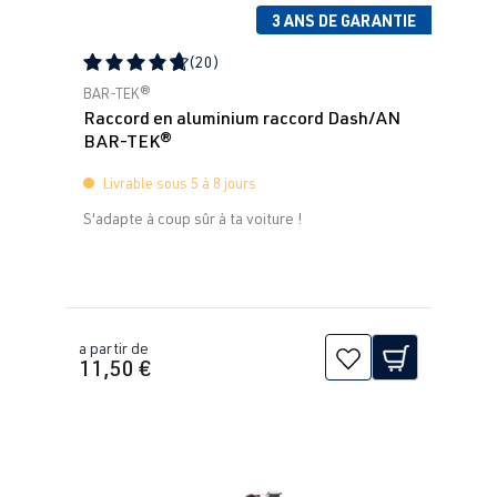
3 ANS DE GARANTIE
(20)
Note moyenne de 4.83 sur 5 étoiles
BAR-TEK®
Raccord en aluminium raccord Dash/AN
BAR-TEK®
Livrable sous 5 à 8 jours
S'adapte à coup sûr à ta voiture !
a partir de
11,50 €