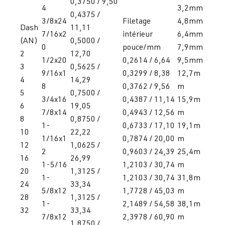
0,3750 / 9,50
4
3,2mm
0,4375 /
3/8x24
Filetage
4,8mm
Dash
11,11
7/16x2
intérieur
6,4mm
(AN)
0,5000 /
0
pouce/mm
7,9mm
2
12,70
1/2x20
0,2614 / 6,64
9,5mm
3
0,5625 /
9/16x1
0,3299 / 8,38
12,7m
4
14,29
8
0,3762 / 9,56
m
5
0,7500 /
3/4x16
0,4387 / 11,14
15,9m
6
19,05
7/8x14
0,4943 / 12,56
m
8
0,8750 /
1-
0,6733 / 17,10
19,1m
10
22,22
1/16x1
0,7874 / 20,00
m
12
1,0625 /
2
0,9603 / 24,39
25,4m
16
26,99
1-5/16
1,2103 / 30,74
m
20
1,3125 /
1-
1,2103 / 30,74
31,8m
24
33,34
5/8x12
1,7728 / 45,03
m
28
1,3125 /
1-
2,1489 / 54,58
38,1m
32
33,34
7/8x12
2,3978 / 60,90
m
1,8750 /