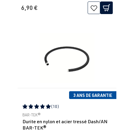
6,90 €
3 ANS DE GARANTIE
(10)
Note moyenne de 5 sur 5 étoiles
BAR-TEK®
Durite en nylon et acier tressé Dash/AN
BAR-TEK®