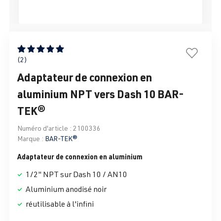
Note moyenne de 5 sur 5 étoiles
(2)
Adaptateur de connexion en
aluminium NPT vers Dash 10 BAR-
TEK®
Numéro d'article :
2100336
Marque :
BAR-TEK®
Adaptateur de connexion en aluminium
1/2" NPT sur Dash 10 / AN10
Aluminium anodisé noir
réutilisable à l'infini