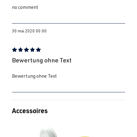
no comment
30 mai 2020 00:00
Évaluation avec une note de 5 sur 5 étoiles
Bewertung ohne Text
Bewertung ohne Text
Accessoires
Ignorer la galerie de produits