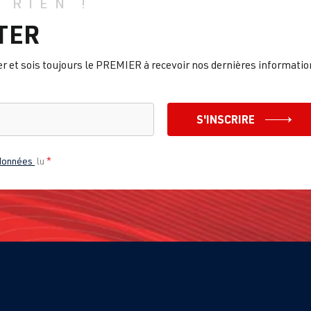
 RIEN !
TER
et sois toujours le PREMIER à recevoir nos dernières informatio
S'INSCRIRE
 données
lu
*