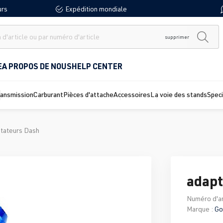
urs
Expédition mondiale
supprimer
E
A PROPOS DE NOUS
HELP CENTER
ransmission
Carburant
Pièces d'attache
Accessoires
La voie des stands
Spec
tateurs Dash
adapt
Numéro d'ar
Marque :
Go