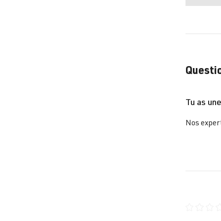
Questio
Tu as une
Nos expert
Note moye