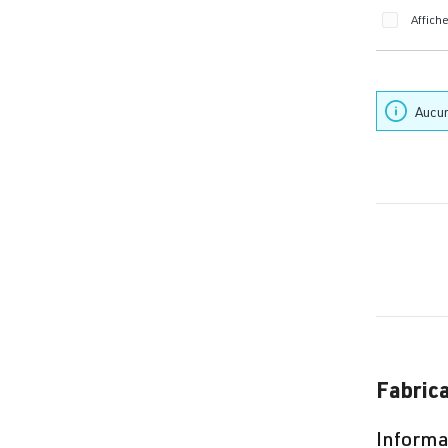
Affich
Aucun
Fabric
Informat