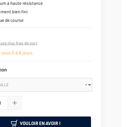
um à haute résistance
ment bien fini
ue de course
luse plus frais de port
 sous 5 à 8 jours
ion
AILLE
VOULOIR EN AVOIR !