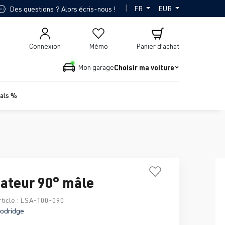
|
FR
EUR
Des questions ? Alors écris-nous !
Connexion
Mémo
Panier d'achat
Choisir ma voiture
Mon garage
ials %
ateur 90° mâle
ticle :
LSA-100-090
odridge