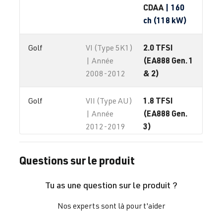
CDAA
| 160
ch (118 kW)
2.0 TFSI
Golf
VI (Type 5K1)
(EA888 Gen. 1
| Année
& 2)
2008-2012
1.8 TFSI
Golf
VII (Type AU)
(EA888 Gen.
| Année
3)
2012-2019
CJSB
| 180 ch
(132 kW)
Questions sur le produit
2.0 TFSI
Jetta / Vento / 
V -
Tu as une question sur le produit ?
(EA888 Gen. 1
Bora
Jetta/Vento/B
& 2)
ora/Sagitar -
Nos experts sont là pour t'aider
(Type