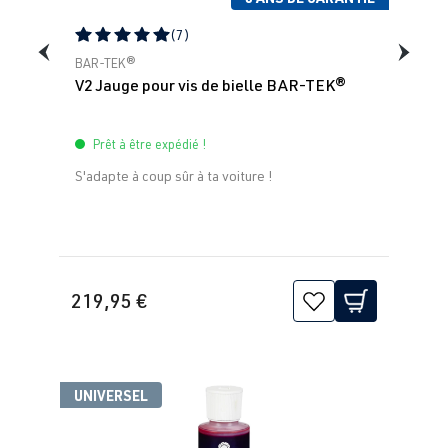
(7)
Note moyenne de 5 sur 5 étoiles
BAR-TEK®
V2 Jauge pour vis de bielle BAR-TEK®
Prêt à être expédié !
S'adapte à coup sûr à ta voiture !
219,95 €
UNIVERSEL