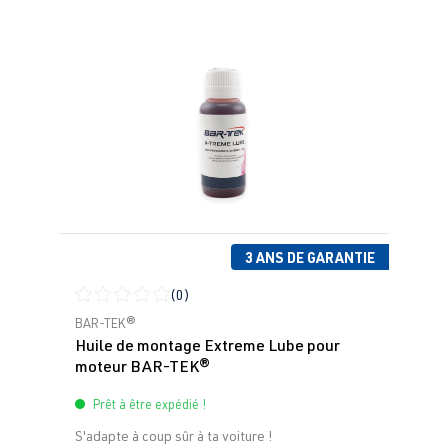
3 ANS DE GARANTIE
(0)
Note moyenne de 0 sur 5 étoiles
BAR-TEK®
Huile de montage Extreme Lube pour
moteur BAR-TEK®
Prêt à être expédié !
S'adapte à coup sûr à ta voiture !