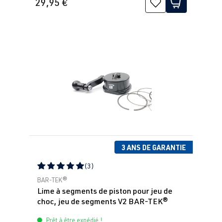
29,95 €
3 ANS DE GARANTIE
(3)
Note moyenne de 5 sur 5 étoiles
BAR-TEK®
Lime à segments de piston pour jeu de
choc, jeu de segments V2 BAR-TEK®
Prêt à être expédié !