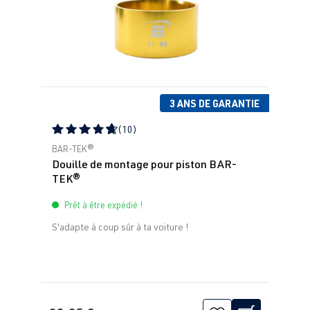
3 ANS DE GARANTIE
(10)
Note moyenne de 4.79 sur 5 étoiles
BAR-TEK®
Douille de montage pour piston BAR-
TEK®
Prêt à être expédié !
S'adapte à coup sûr à ta voiture !