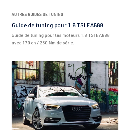
CJSA
| 180 ch
(132 kW)
AUTRES GUIDES DE TUNING
Guide de tuning pour 1.8 TSI EA888
1.8 TFSI
Passat
B8 (Type 3G)
Guide de tuning pour les moteurs 1.8 TSI EA888
(EA888 Gen.
| Année
avec 170 ch / 250 Nm de série.
3)
2014–2023
CJSC
| 180 ch
(132 kW)
1.8 TFSI
Passat
CC (Type 35)
(EA888 Gen. 1
| Année
& 2)
2008–2016
BZB
| 160 ch
(118 kW)
1.8 TFSI
Passat
CC (Type 35)