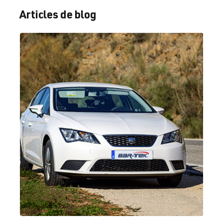
(EA888 Gen. 1
| Année
Articles de blog
& 2)
2005–2010
1.8 TFSI
Passat
B7 (Type
(EA888 Gen. 1
3C/36) |
& 2)
Année 2010–
CDAA
| 160
2015
ch (118 kW)
2.0 TFSI
Passat
B7 (Type
(EA888 Gen. 1
3C/36) |
& 2)
Année 2010–
2015
1.8 TFSI
Passat
B8 (Type 3G)
(EA888 Gen.
| Année
3)
2014–2023