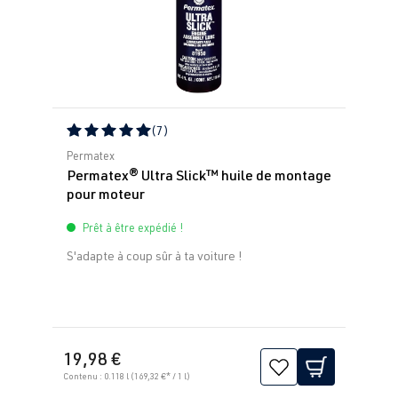
(7)
Note moyenne de 5 sur 5 étoiles
Permatex
Permatex® Ultra Slick™ huile de montage
pour moteur
Prêt à être expédié !
S'adapte à coup sûr à ta voiture !
19,98 €
Contenu :
0.118 l
(169,32 €* / 1 l)