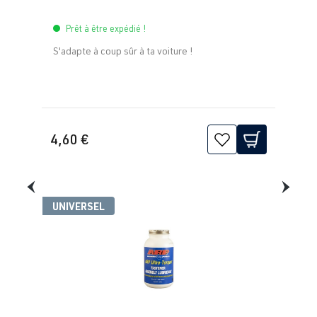
Prêt à être expédié !
1.8T
Jetta / Vento / 
IV -
AGU
| 150 ch
Bora
S'adapte à coup sûr à ta voiture !
Jetta/Bora -
(110 kW)
(Type
1J2/1J5/1JM
) | Année
1998–2005
4,60 €
1.8T
Jetta / Vento / 
IV -
ARX
| 150 ch
Bora
Jetta/Bora -
(110 kW)
(Type
UNIVERSEL
1J2/1J5/1JM
) | Année
1998–2005
1.8T
Jetta / Vento / 
IV -
AUM
| 150 ch
Bora
Jetta/Bora -