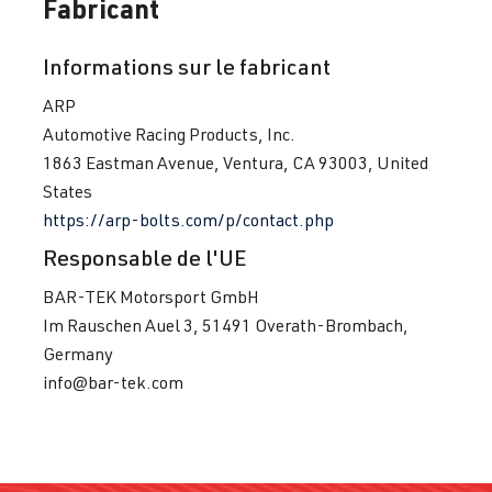
Fabricant
APU
| 150 ch
| Année
(110 kW)
1996-2000
Informations sur le fabricant
ARP
1.8T
Passat
B5 GP (3BG) |
Automotive Racing Products, Inc.
AWT
| 150 ch
Année 2000-
1863 Eastman Avenue, Ventura, CA 93003, United
(110 kW)
2005
States
https://arp-bolts.com/p/contact.php
1.8T
Polo
IV (Type 9N3)
Responsable de l'UE
BBU
| 180 ch
| Année
(132 kW)
2005–2009
BAR-TEK Motorsport GmbH
Im Rauschen Auel 3, 51491 Overath-Brombach,
1.8T
Polo
IV (Type 9N3)
Germany
BJX
| 150 ch
| Année
info@bar-tek.com
(110 kW)
2005–2009
1.8T
Sharan
I (Type 7M8) |