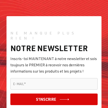
AJH
| 150 ch
Année 1995-
(110 kW)
2000
1.8T
Sharan
I (Type 7M8) |
AWC
| 150 ch
Année 1995-
(110 kW)
2000
NE MANQUE PLUS
RIEN !
NOTRE NEWSLETTER
Inscris-toi MAINTENANT à notre newsletter et sois
toujours le PREMIER à recevoir nos dernières
informations sur les produits et les projets !
E-MAIL
*
E-MAIL
*
S'INSCRIRE