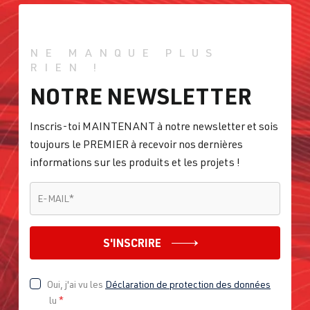
ora/Sagitar -
(Type
NE MANQUE PLUS
1K2/1KM) |
RIEN !
Année 2005-
NOTRE NEWSLETTER
2010
Inscris-toi MAINTENANT à notre newsletter et sois
1.8T
Passat
B5 (Type 3B)
toujours le PREMIER à recevoir nos dernières
AEB
| 150 ch
| Année
informations sur les produits et les projets !
(110 kW)
1996-2000
E-MAIL
*
E-MAIL
*
1.8T
Passat
B5 (Type 3B)
ANB
| 150 ch
| Année
(110 kW)
1996-2000
S'INSCRIRE
1.8T
Passat
B5 (Type 3B)
Oui, j'ai vu les
Déclaration de protection des données
APU
| 150 ch
| Année
lu
*