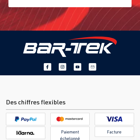
(110 kW)
1996-2000
1.8T
Passat
B5 GP (3BG) |
AWT
| 150 ch
Année 2000-
(110 kW)
2005
1.8T
Polo
IV (Type 9N3)
BBU
| 180 ch
| Année
(132 kW)
2005–2009
1.8T
Polo
IV (Type 9N3)
BJX
| 150 ch
| Année
(110 kW)
2005–2009
Des chiffres flexibles
1.8T
Sharan
I (Type 7M8) |
AJH
| 150 ch
Année 1995-
Paiement
Facture
(110 kW)
2000
échelonné