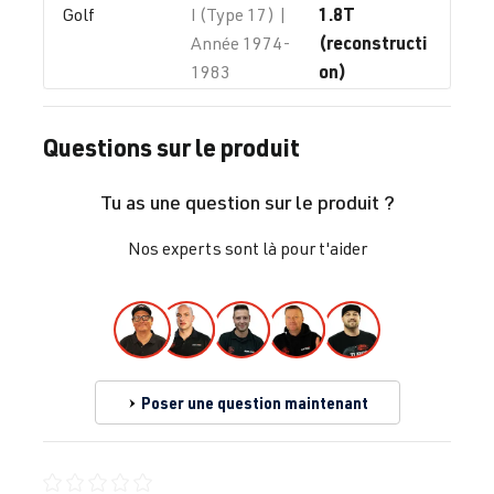
1.8T
Golf
I (Type 17) |
(reconstructi
Année 1974-
on)
1983
150 ch et plus
Questions sur le produit
1.8T
Golf
II (Type
(reconstructi
19E/1G1) |
Tu as une question sur le produit ?
on)
Année 1983-
150 ch et plus
1992
Nos experts sont là pour t'aider
1.8T
Golf
III (Type 1H) |
(reconstructi
Année 1991–
on)
1997
150 ch et plus
Poser une question maintenant
1.8T
Golf
IV (Type 1J) |
AGU
| 150 ch
Année 1997-