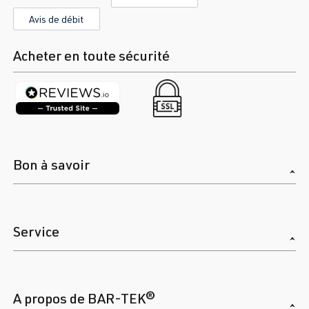
Avis de débit
1.8T
Sharan
I (Type 7M8) |
AWC
| 150 ch
Année 1995-
Acheter en toute sécurité
(110 kW)
2000
Bon à savoir
Service
A propos de BAR-TEK®