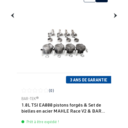
3 ANS DE GARANTIE
(0)
Note moyenne de 0 sur 5 étoiles
BAR-TEK®
1.8L TSI EA888 pistons forgés & Set de
bielles en acier MAHLE Race V2 & BAR-
TEK
Prêt à être expédié !