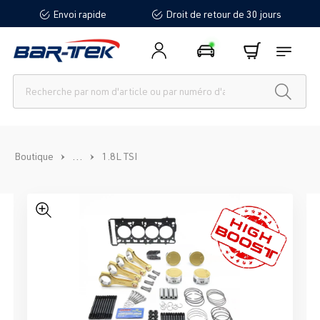
Envoi rapide
Droit de retour de 30 jours
tenu principal
...
Boutique
1.8L TSI
Ignorer la galerie d'images