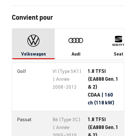
Convient pour
Volkswagen
Audi
Seat
1.8 TFSI
Golf
VI (Type 5K1)
(EA888 Gen. 1
| Année
& 2)
2008-2012
CDAA
| 160
ch (118 kW)
1.8 TFSI
Passat
B6 (Type 3C)
(EA888 Gen. 1
| Année
& 2)
2005–2010