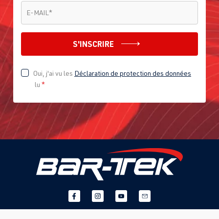
E-MAIL
*
E-MAIL
*
S'INSCRIRE
Oui, j'ai vu les
Déclaration de protection des données
lu
*