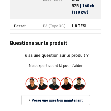
BZB
| 160 ch
(118 kW)
1.8 TFSI
Passat
B6 (Type 3C)
(EA888 Gen. 1
| Année
& 2)
2005–2010
Questions sur le produit
CDAA
| 160
ch (118 kW)
Tu as une question sur le produit ?
1.8 TFSI
Passat
CC (Type 35)
Nos experts sont là pour t'aider
(EA888 Gen. 1
| Année
& 2)
2008–2016
BZB
| 160 ch
(118 kW)
Poser une question maintenant
1.8 TFSI
Passat
CC (Type 35)
(EA888 Gen. 1
| Année