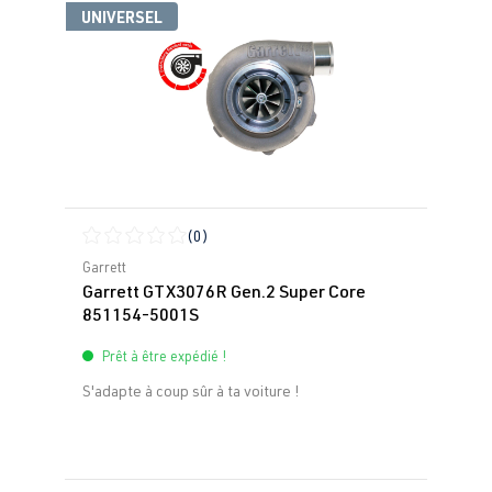
UNIVERSEL
(0)
Note moyenne de 0 sur 5 étoiles
Garrett
Garrett GTX3076R Gen.2 Super Core
851154-5001S
Prêt à être expédié !
S'adapte à coup sûr à ta voiture !