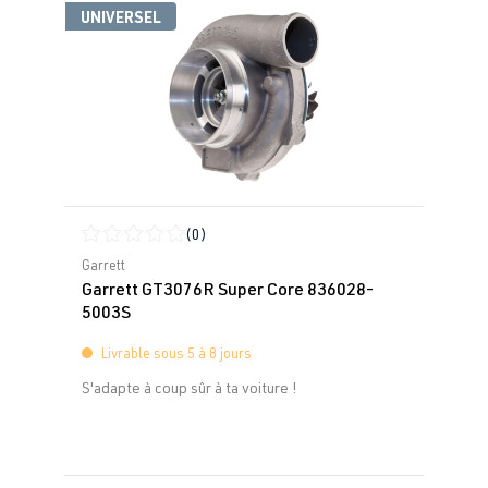
UNIVERSEL
(0)
Note moyenne de 0 sur 5 étoiles
Garrett
Garrett GT3076R Super Core 836028-
5003S
Livrable sous 5 à 8 jours
S'adapte à coup sûr à ta voiture !