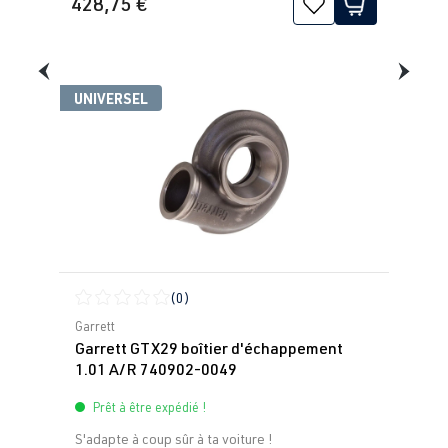
428,75 €
UNIVERSEL
(0)
Note moyenne de 0 sur 5 étoiles
Garrett
Garrett GTX29 boîtier d'échappement
1.01 A/R 740902-0049
Prêt à être expédié !
S'adapte à coup sûr à ta voiture !