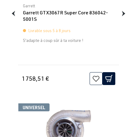
Note moyenne de 0 sur 5 étoiles
Garrett
Garrett GTX3067R Super Core 836042-
5001S
Livrable sous 5 à 8 jours
S'adapte à coup sûr à ta voiture !
1 758,51 €
UNIVERSEL