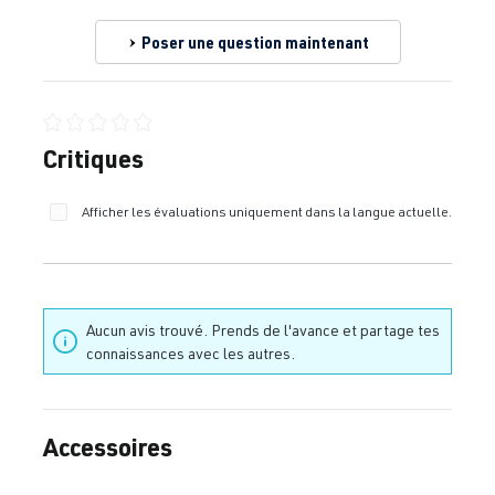
Poser une question maintenant
Note moyenne de 0 sur 5 étoiles
Critiques
Afficher les évaluations uniquement dans la langue actuelle.
Aucun avis trouvé. Prends de l'avance et partage tes
connaissances avec les autres.
Accessoires
Ignorer la galerie de produits