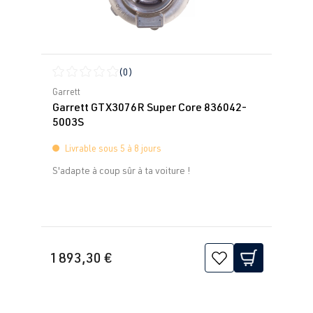
(0)
Note moyenne de 0 sur 5 étoiles
Garrett
Garrett GTX3076R Super Core 836042-
5003S
Livrable sous 5 à 8 jours
S'adapte à coup sûr à ta voiture !
1 893,30 €