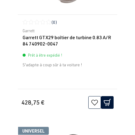
(0)
Note moyenne de 0 sur 5 étoiles
Garrett
Garrett GTX29 boîtier de turbine 0.83 A/R
84 740902-0047
Prêt à être expédié !
S'adapte à coup sûr à ta voiture !
428,75 €
UNIVERSEL