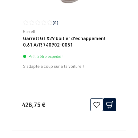
(0)
Note moyenne de 0 sur 5 étoiles
Garrett
Garrett GTX29 boîtier d'échappement
0.61 A/R 740902-0051
Prêt à être expédié !
S'adapte à coup sûr à ta voiture !
428,75 €