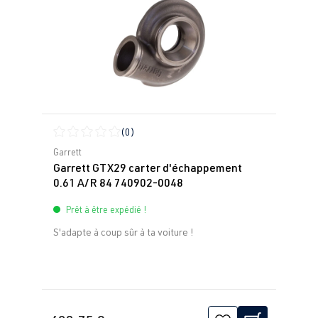
(0)
Note moyenne de 0 sur 5 étoiles
Garrett
Garrett GTX29 carter d'échappement
0.61 A/R 84 740902-0048
Prêt à être expédié !
S'adapte à coup sûr à ta voiture !