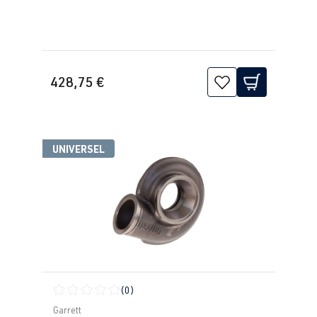
428,75 €
UNIVERSEL
(0)
Note moyenne de 0 sur 5 étoiles
Garrett