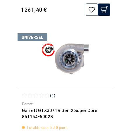
1 261,40 €
UNIVERSEL
(0)
Note moyenne de 0 sur 5 étoiles
Garrett
Garrett GTX3071R Gen.2 Super Core
851154-5002S
Livrable sous 5 à 8 jours