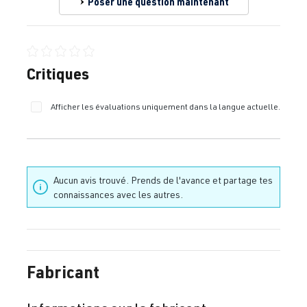
Poser une question maintenant
Note moyenne de 0 sur 5 étoiles
Critiques
Afficher les évaluations uniquement dans la langue actuelle.
Aucun avis trouvé. Prends de l'avance et partage tes
connaissances avec les autres.
Fabricant