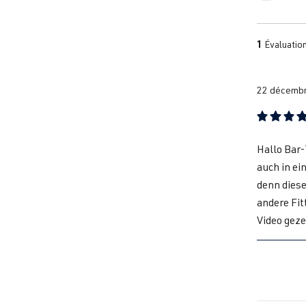
1
Évaluatio
22 décembr
Évaluation
Hallo Bar-
auch in ei
denn diese
andere Fit
Video geze