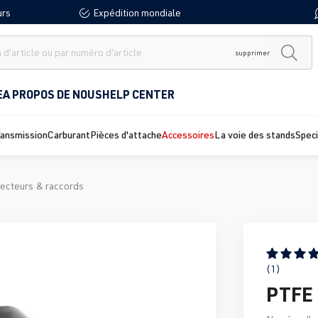
urs
Expédition mondiale
supprimer
E
A PROPOS DE NOUS
HELP CENTER
ransmission
Carburant
Pièces d'attache
Accessoires
La voie des stands
Spec
ecteurs & raccords
Note moyen
(1)
PTFE 