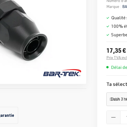
Numéro d'ar
Marque :
BA
Qualité 
100% é
Superbe
17,35 €
Prix TVA inc
Délai de
Ta sélect
DASH - T
garantie