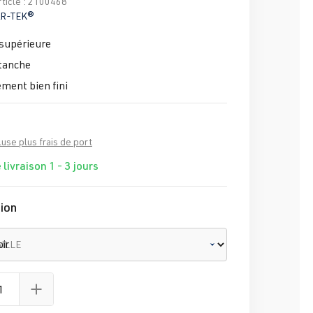
ticle :
2100468
R-TEK®
supérieure
tanche
ment bien fini
luse plus frais de port
 livraison 1 - 3 jours
ion
AILLE