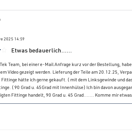
n
e 2025 14:59
Etwas bedauerlich......
 avec une note de 4 sur 5 étoiles
Tek Team, bei einer e-Mail Anfrage kurz vor der Bestellung, habe i
nem Video gezeigt werden. Lieferung der Teile am 20.12.25, Verpa
 Fittinge hätte ich gerne gekauft. ( mit dem Linksgewinde und d
tinge. ( 90 Grad u. 45Grad mit Innenhülse) Ich bin davon ausgega
igten Fittinge handelt, 90 Grad u. 45 Grad....... Komme mir etwas 