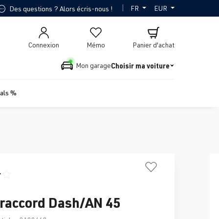
|
FR
EUR
Des questions ? Alors écris-nous !
Connexion
Mémo
Panier d'achat
Choisir ma voiture
Mon garage
ials %
ne de 4 sur 5 étoiles
raccord Dash/AN 45