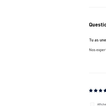
Questio
Tu as une
Nos expert
Note moye
Affich