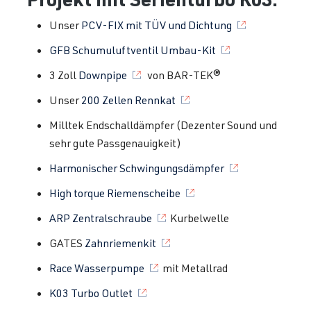
Unser
PCV-FIX mit TÜV und Dichtung
GFB Schumuluftventil Umbau-Kit
3 Zoll
Downpipe
von BAR-TEK®
Unser
200 Zellen Rennkat
Milltek Endschalldämpfer (Dezenter Sound und
sehr gute Passgenauigkeit)
Harmonischer Schwingungsdämpfer
High torque Riemenscheibe
ARP Zentralschraube
Kurbelwelle
GATES
Zahnriemenkit
Race Wasserpumpe
mit Metallrad
K03 Turbo Outlet