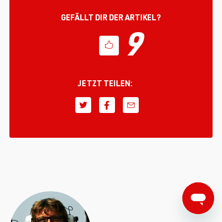
GEFÄLLT DIR DER ARTIKEL?
9
JETZT TEILEN: