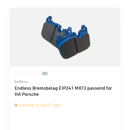
(0)
Durchschnittliche Bewertung von 0 von 5 Sternen
Endless
Endless Bremsbelag EIP241 MX72 passend für
HA Porsche
Lieferbar in 5 bis 8 Tagen