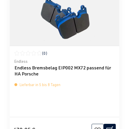
(0)
Durchschnittliche Bewertung von 0 von 5 Sternen
Endless
Endless Bremsbelag EIP002 MX72 passend für
HA Porsche
Lieferbar in 5 bis 8 Tagen