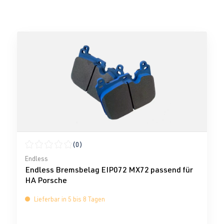
(0)
Durchschnittliche Bewertung von 0 von 5 Sternen
Endless
Endless Bremsbelag EIP072 MX72 passend für
HA Porsche
Lieferbar in 5 bis 8 Tagen