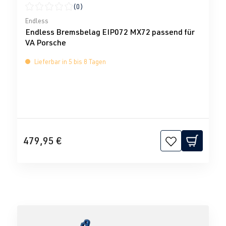
(0)
Durchschnittliche Bewertung von 0 von 5 Sternen
Endless
Endless Bremsbelag EIP072 MX72 passend für
VA Porsche
Lieferbar in 5 bis 8 Tagen
479,95 €