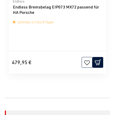
Durchschnittliche Bewertung von 0 von 5 Sternen
Endless
Endless Bremsbelag EIP073 MX72 passend für
HA Porsche
Lieferbar in 5 bis 8 Tagen
479,95 €