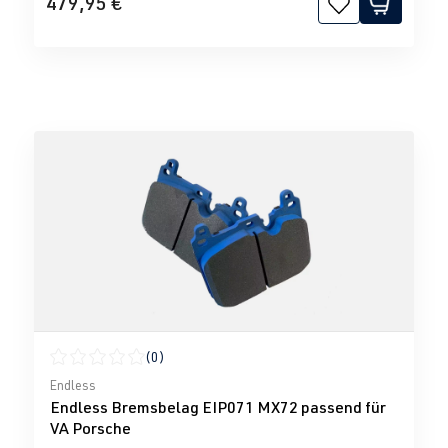
479,95 €
(0)
Durchschnittliche Bewertung von 0 von 5 Sternen
Endless
Endless Bremsbelag EIP071 MX72 passend für
VA Porsche