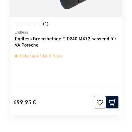
(0)
Durchschnittliche Bewertung von 0 von 5 Sternen
Endless
Endless Bremsbeläge EIP240 MX72 passend für
VA Porsche
Lieferbar in 5 bis 8 Tagen
699,95 €