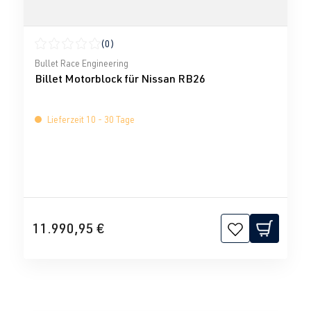
(0)
Durchschnittliche Bewertung von 0 von 5 Sternen
Bullet Race Engineering
Billet Motorblock für Nissan RB26
Lieferzeit 10 - 30 Tage
11.990,95 €