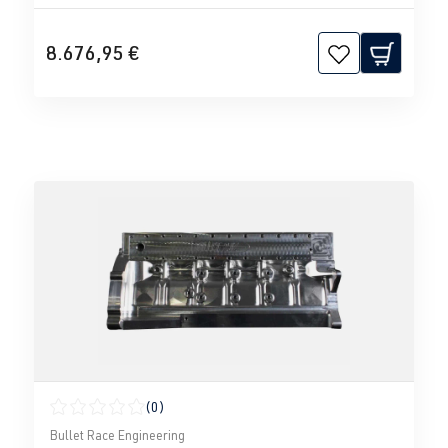
8.676,95 €
(0)
Durchschnittliche Bewertung von 0 von 5 Sternen
Bullet Race Engineering