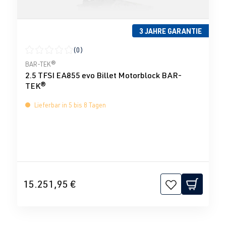
3 JAHRE GARANTIE
(0)
Durchschnittliche Bewertung von 0 von 5 Sternen
BAR-TEK®
2.5 TFSI EA855 evo Billet Motorblock BAR-
TEK®
Lieferbar in 5 bis 8 Tagen
15.251,95 €