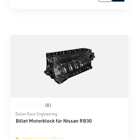
(0)
Durchschnittliche Bewertung von 0 von 5 Sternen
Bullet Race Engineering
Billet Motorblock für Nissan RB30