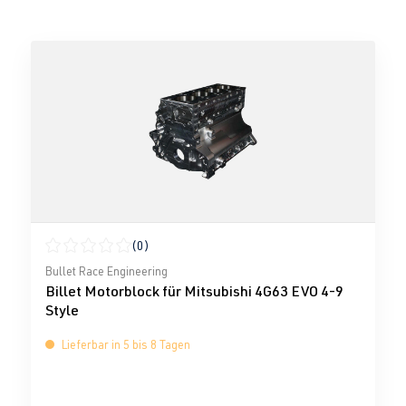
(0)
Durchschnittliche Bewertung von 0 von 5 Sternen
Bullet Race Engineering
Billet Motorblock für Mitsubishi 4G63 EVO 4-9
Style
Lieferbar in 5 bis 8 Tagen