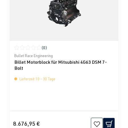
(0)
Durchschnittliche Bewertung von 0 von 5 Sternen
Bullet Race Engineering
Billet Motorblock für Mitsubishi 4G63 DSM 7-
Bolt
Lieferzeit 10 - 30 Tage
8.676,95 €