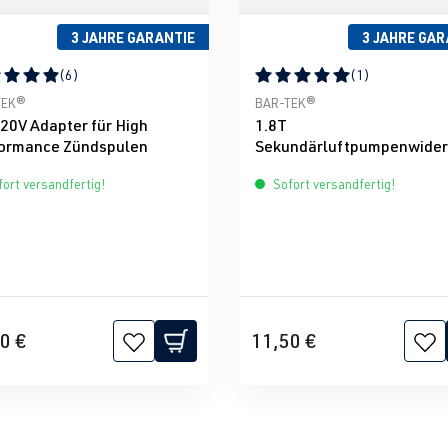
3 JAHRE GARANTIE
3 JAHRE GAR
(6)
(1)
nen
schnittliche Bewertung von 5 von 5 Sternen
Durchschnittliche Bewertun
TEK®
BAR-TEK®
 20V Adapter für High
1.8T
ormance Zündspulen
Sekundärluftpumpenwider
d (SAI)
ort versandfertig!
Sofort versandfertig!
0 €
11,50 €