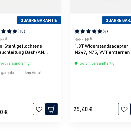
3 JAHRE GARANTIE
3 JAHRE GAR
(10)
(4)
ternen
schnittliche Bewertung von 5 von 5 Sternen
Durchschnittliche Bewertun
TEK®
BAR-TEK®
n-Stahl geflochtene
1.8T Widerstandsadapter
auchleitung Dash/AN
N249, N75, VVT entfernen
-TEK®
ort versandfertig!
Sofort versandfertig!
garantiert in dein Auto!
25,40 €
0 €