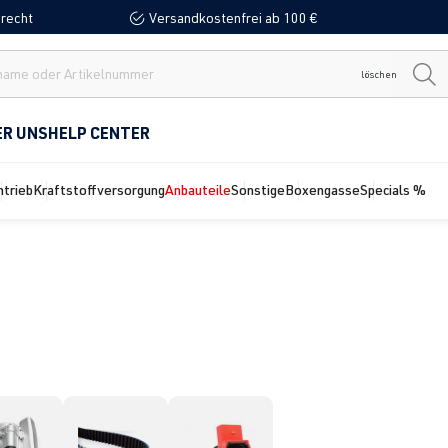
recht
Versandkostenfrei ab 100 €
löschen
ER UNS
HELP CENTER
ntrieb
Kraftstoffversorgung
Anbauteile
Sonstige
Boxengasse
Specials %