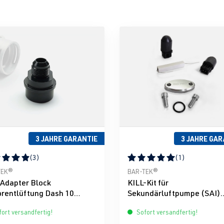
3 JAHRE GARANTIE
3 JAHRE GAR
(3)
(1)
ternen
schnittliche Bewertung von 5 von 5 Sternen
Durchschnittliche Bewertun
TEK®
BAR-TEK®
 Adapter Block
KILL-Kit für
rentlüftung Dash 10
Sekundärluftpumpe (SAI)
LET
eckiger Stecker BAR-TEK
ort versandfertig!
Sofort versandfertig!