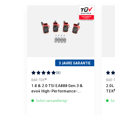
3 JAHRE GARANTIE
(8)
Durchschnittliche Bewertung von 5 von 5 Ster
Durch
BAR-TEK®
BAR-
1.8 & 2.0 TSI EA888 Gen.3 &
2.0L
evo4 High-Performance-
TEK®
Zündspulen & Zündkerzen-Kit
Sofort versandfertig!
Sof
BAR-TEK®