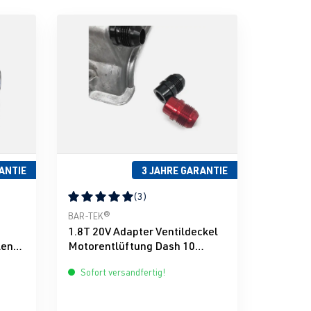
ANTIE
3 JAHRE GARANTIE
(3)
g von 0 von 5 Sternen
Durchschnittliche Bewertung von 5 von 5 Sternen
BAR-TEK®
1.8T 20V Adapter Ventildeckel
len
Motorentlüftung Dash 10
EK®
BILLET
Sofort versandfertig!