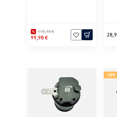
115,70 €
%
28,9
99,98 €
TIPP