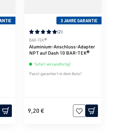
ANTIE
3 JAHRE GARANTIE
(2)
g von 5 von 5 Sternen
Durchschnittliche Bewertung von 5 von 5 Sternen
BAR-TEK®
Aluminium-Anschluss-Adapter
NPT auf Dash 10 BAR-TEK®
Sofort versandfertig!
Passt garantiert in dein Auto!
9,20 €