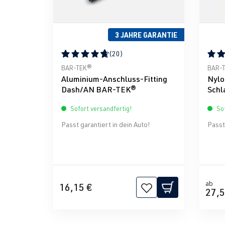
3 JAHRE GARANTIE
(20)
Durchschnittliche Bewertung von 4.83 von 5 S
Durch
BAR-TEK®
BAR-
Aluminium-Anschluss-Fitting
Nylo
Dash/AN BAR-TEK®
Schl
BAR
Sofort versandfertig!
Sof
Passt garantiert in dein Auto!
Passt 
ab
16,15 €
27,5