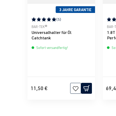
3 JAHRE GARANTIE
(5)
Durchschnittliche Bewertung von 5 von 5 Ster
Durch
BAR-TEK®
BAR-
Universalhalter für Öl
1.8T
Catchtank
Perf
Sofort versandfertig!
Sof
11,50 €
69,4