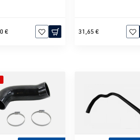
0 €
31,65 €