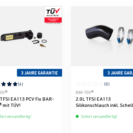
3 JAHRE GARANTIE
3 JAHRE GAR
(6)
(0)
nen
schnittliche Bewertung von 5 von 5 Sternen
Durchschnittliche Bewertun
TEK®
BAR-TEK®
 TFSI EA113 PCV Fix BAR-
2.0L TFSI EA113
 mit TÜV!
Silikonschlauch inkl. Schel
für Powerrohr von BAR-T
ort versandfertig!
Sofort versandfertig!