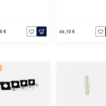
0 €
66,10 €