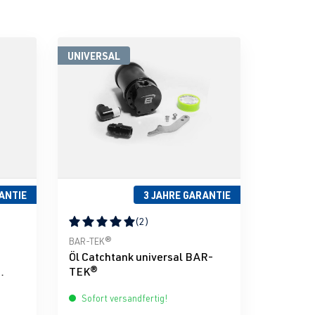
UNIVERSAL
ANTIE
3 JAHRE GARANTIE
(2)
g von 5 von 5 Sternen
Durchschnittliche Bewertung von 5 von 5 Sternen
BAR-TEK®
Öl Catchtank universal BAR-
TEK®
®
Sofort versandfertig!