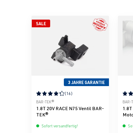
SALE
3 JAHRE GARANTIE
(16)
Durchschnittliche Bewertung von 4.31 von 5 S
Durch
BAR-TEK®
BAR-
1.8T 20V RACE N75 Ventil BAR-
1.8T
TEK®
Moto
BIL
Sofort versandfertig!
Sof