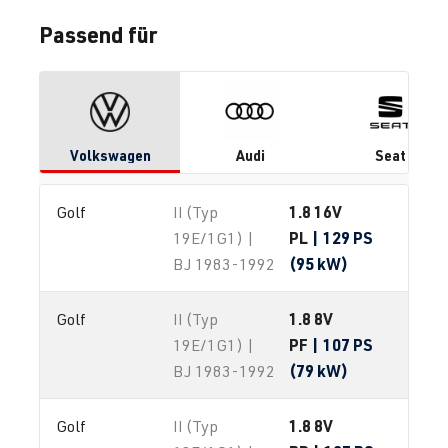
Passend für
Volkswagen
Audi
Seat
1.8 16V
Golf
II (Typ
PL
| 129 PS
19E/1G1) |
(95 kW)
BJ 1983-1992
1.8 8V
Golf
II (Typ
PF
| 107 PS
19E/1G1) |
(79 kW)
BJ 1983-1992
1.8 8V
Golf
II (Typ