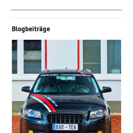
1.8T
Golf
IV (Typ 1J) |
AUM
| 150 PS
BJ 1997-2003
Blogbeiträge
(110 kW)
1.9 TDI
Golf
IV (Typ 1J) |
(EA180)
BJ 1997-2003
AGR
| 90 PS
(66 kW)
1.9 TDI
Golf
IV (Typ 1J) |
(EA180)
BJ 1997-2003
AHF
| 110 PS
(81 kW)
1.9 TDI
Golf
IV (Typ 1J) |
(EA180)
BJ 1997-2003