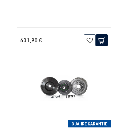
1J2/1J5/1JM
) | BJ 1998-
2005
1.8 G60
Passat
B3 (Typ
PG
| 160 PS
601,90 €
31/35i) | BJ
(118 kW)
1988-1993
2.0 16V
Passat
B3 (Typ
9A
| 136 PS
31/35i) | BJ
(100 kW)
1988-1993
2.0 8V R4
Passat
B3 (Typ
(EA827)
31/35i) | BJ
2E
| 115 PS
1988-1993
(85 kW)
3 JAHRE GARANTIE