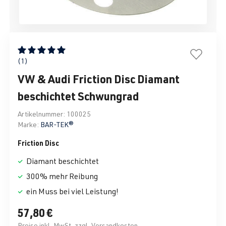
Durchschnittliche Bewertung von 5 von 5 Sternen
(1)
VW & Audi Friction Disc Diamant
beschichtet Schwungrad
Artikelnummer:
100025
Marke:
BAR-TEK®
Friction Disc
Diamant beschichtet
300% mehr Reibung
ein Muss bei viel Leistung!
57,80 €
Preise inkl. MwSt. zzgl. Versandkosten