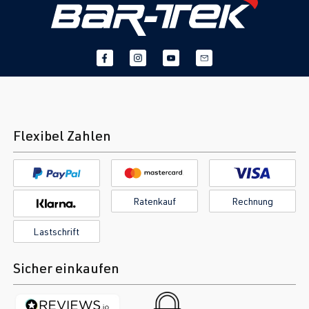
1.9 TDI PD
Passat
B5 GP (3BG) |
(EA188)
BJ 2000-2005
AVF
| 130 PS
(96 kW)
1.9 TDI PD
Passat
B5 GP (3BG) |
(EA188)
BJ 2000-2005
Flexibel Zahlen
AWX
| 130 PS
(96 kW)
1.8T
Polo
IV (Typ 9N3) |
Ratenkauf
Rechnung
BJX
| 150 PS
BJ 2005-2009
Lastschrift
(110 kW)
Sicher einkaufen
1.9 TDI PD
Polo
IV (Typ 9N3) |
(EA188)
BJ 2005-2009