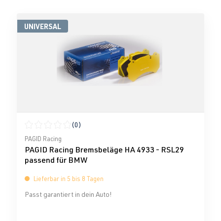
UNIVERSAL
(0)
Durchschnittliche Bewertung von 0 von 5 Sternen
PAGID Racing
PAGID Racing Bremsbeläge HA 4933 - RSL29
passend für BMW
Lieferbar in 5 bis 8 Tagen
Passt garantiert in dein Auto!