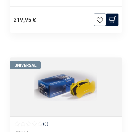
219,95 €
UNIVERSAL
(0)
Durchschnittliche Bewertung von 0 von 5 Sternen