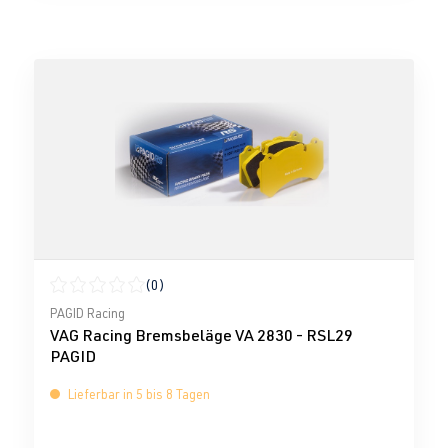
(0)
Durchschnittliche Bewertung von 0 von 5 Sternen
PAGID Racing
VAG Racing Bremsbeläge VA 2830 - RSL29
PAGID
Lieferbar in 5 bis 8 Tagen