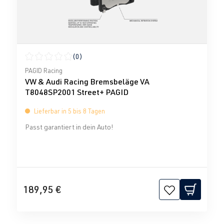
(0)
Durchschnittliche Bewertung von 0 von 5 Sternen
PAGID Racing
VW & Audi Racing Bremsbeläge VA
T8048SP2001 Street+ PAGID
Lieferbar in 5 bis 8 Tagen
Passt garantiert in dein Auto!
189,95 €