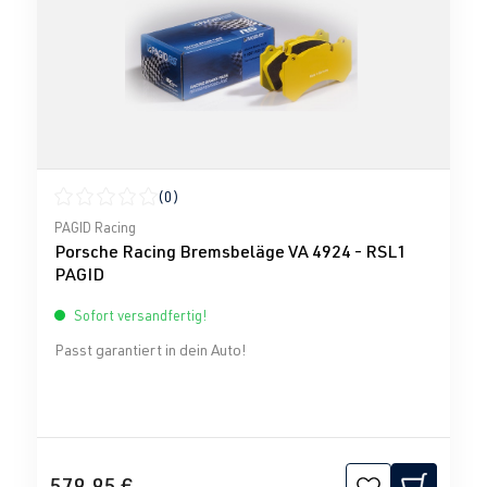
(0)
Durchschnittliche Bewertung von 0 von 5 Sternen
PAGID Racing
Porsche Racing Bremsbeläge VA 4924 - RSL1
PAGID
Sofort versandfertig!
Passt garantiert in dein Auto!
579,95 €