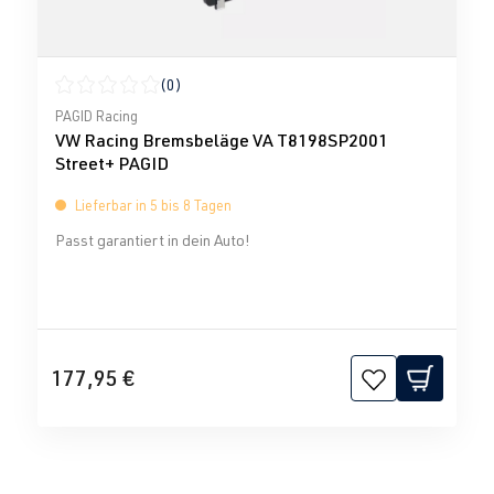
(0)
Durchschnittliche Bewertung von 0 von 5 Sternen
PAGID Racing
VW Racing Bremsbeläge VA T8198SP2001
Street+ PAGID
Lieferbar in 5 bis 8 Tagen
Passt garantiert in dein Auto!
177,95 €