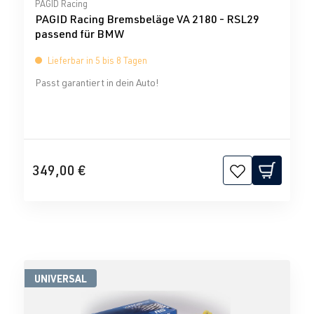
Durchschnittliche Bewertung von 0 von 5 Sternen
PAGID Racing
PAGID Racing Bremsbeläge VA 2180 - RSL29
passend für BMW
Lieferbar in 5 bis 8 Tagen
Passt garantiert in dein Auto!
349,00 €
UNIVERSAL