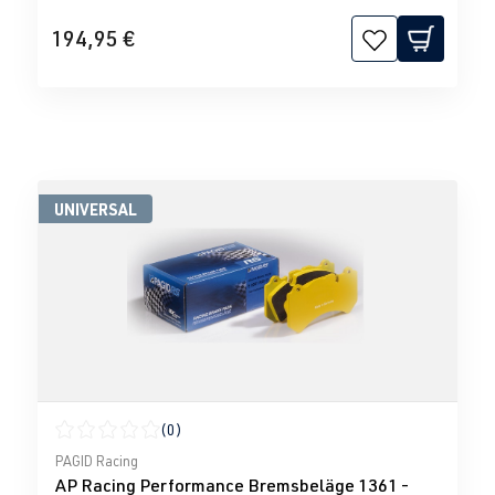
194,95 €
UNIVERSAL
(0)
Durchschnittliche Bewertung von 0 von 5 Sternen
PAGID Racing
AP Racing Performance Bremsbeläge 1361 -