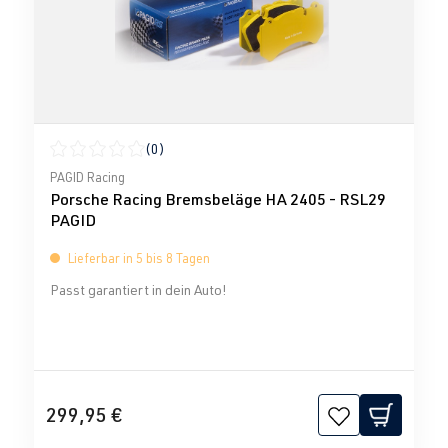
(0)
Durchschnittliche Bewertung von 0 von 5 Sternen
PAGID Racing
Porsche Racing Bremsbeläge HA 2405 - RSL29
PAGID
Lieferbar in 5 bis 8 Tagen
Passt garantiert in dein Auto!
299,95 €