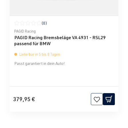
(0)
Durchschnittliche Bewertung von 0 von 5 Sternen
PAGID Racing
PAGID Racing Bremsbeläge VA 4931 - RSL29
passend für BMW
Lieferbar in 5 bis 8 Tagen
Passt garantiert in dein Auto!
379,95 €