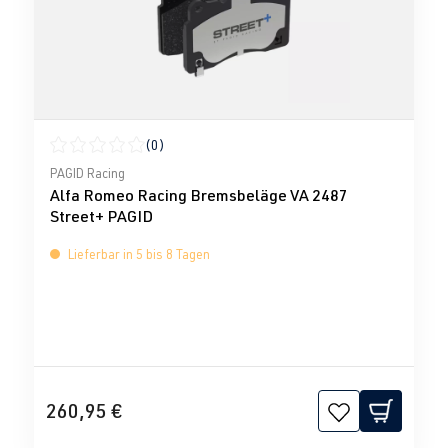
(0)
Durchschnittliche Bewertung von 0 von 5 Sternen
PAGID Racing
Alfa Romeo Racing Bremsbeläge VA 2487
Street+ PAGID
Lieferbar in 5 bis 8 Tagen
260,95 €