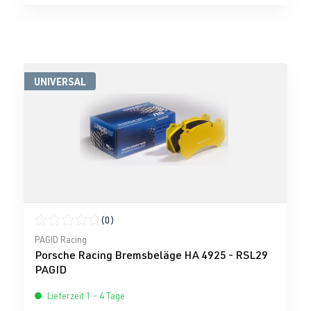
UNIVERSAL
(0)
Durchschnittliche Bewertung von 0 von 5 Sternen
PAGID Racing
Porsche Racing Bremsbeläge HA 4925 - RSL29
PAGID
Lieferzeit 1 - 4 Tage