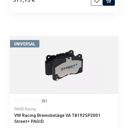
UNIVERSAL
(0)
Durchschnittliche Bewertung von 0 von 5 Sternen
PAGID Racing
VW Racing Bremsbeläge VA T8192SP2001
Street+ PAGID