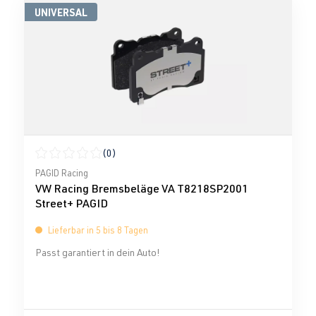
UNIVERSAL
(0)
Durchschnittliche Bewertung von 0 von 5 Sternen
PAGID Racing
VW Racing Bremsbeläge VA T8218SP2001
Street+ PAGID
Lieferbar in 5 bis 8 Tagen
Passt garantiert in dein Auto!