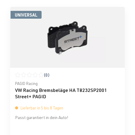
UNIVERSAL
(0)
Durchschnittliche Bewertung von 0 von 5 Sternen
PAGID Racing
VW Racing Bremsbeläge HA T8232SP2001
Street+ PAGID
Lieferbar in 5 bis 8 Tagen
Passt garantiert in dein Auto!