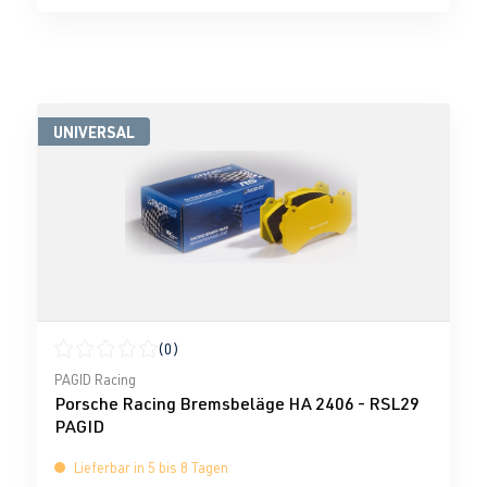
UNIVERSAL
(0)
Durchschnittliche Bewertung von 0 von 5 Sternen
PAGID Racing
Porsche Racing Bremsbeläge HA 2406 - RSL29
PAGID
Lieferbar in 5 bis 8 Tagen