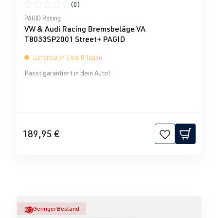
(0)
Durchschnittliche Bewertung von 0 von 5 Sternen
PAGID Racing
VW & Audi Racing Bremsbeläge VA
T8033SP2001 Street+ PAGID
Lieferbar in 5 bis 8 Tagen
Passt garantiert in dein Auto!
189,95 €
Geringer Bestand