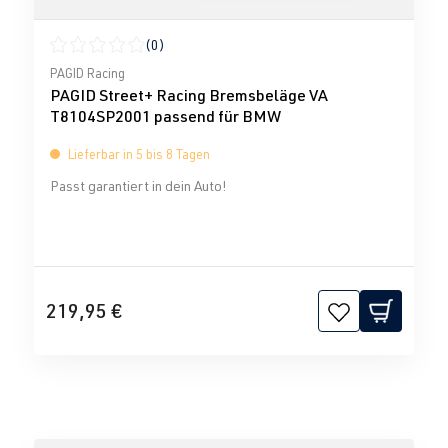
(0)
Durchschnittliche Bewertung von 0 von 5 Sternen
PAGID Racing
PAGID Street+ Racing Bremsbeläge VA
T8104SP2001 passend für BMW
Lieferbar in 5 bis 8 Tagen
Passt garantiert in dein Auto!
219,95 €