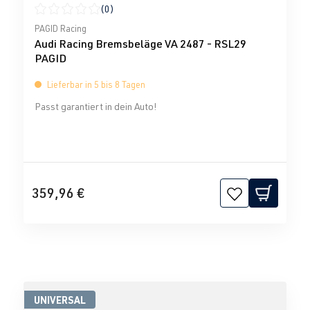
(0)
Durchschnittliche Bewertung von 0 von 5 Sternen
PAGID Racing
Audi Racing Bremsbeläge VA 2487 - RSL29
PAGID
Lieferbar in 5 bis 8 Tagen
Passt garantiert in dein Auto!
359,96 €
UNIVERSAL