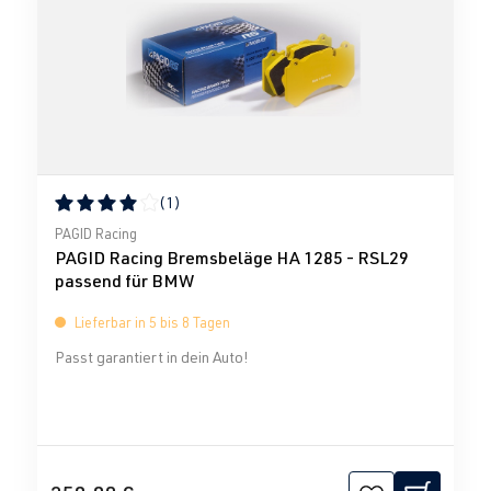
(1)
Durchschnittliche Bewertung von 4 von 5 Sternen
PAGID Racing
PAGID Racing Bremsbeläge HA 1285 - RSL29
passend für BMW
Lieferbar in 5 bis 8 Tagen
Passt garantiert in dein Auto!