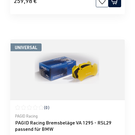
259,98 €
UNIVERSAL
(0)
Durchschnittliche Bewertung von 0 von 5 Sternen
PAGID Racing
PAGID Racing Bremsbeläge VA 1295 - RSL29
passend für BMW